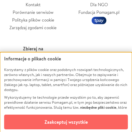
Kontakt
Dla NGO
Porównanie serwisów
Fundacja Pomagam.pl
Polityka plików cookie
Zarządzaj zgodami cookie
Zbieraj na
Informacje o plikach cookie
Leczenie
LGBTQ+
Zwierzęta
Powódź
Korzystamy z plików cookie oraz podobnych rozwiązań technologicznych,
zarówno własnych, jak i naszych partnerów. Obejmuje to zapisywanie i
Pożar
Wichura
przechowywanie informacji w pamięci Twojego urządzenia końcowego
(takiego jak np. laptop, tablet, smartfon) oraz późniejsze uzyskiwanie do nich
Ukraina
NGO
dostępu.
Sport
Religia
Wykorzystujemy te technologie przede wszystkim po to, aby zapewnić
Pomoc Finansowa
Edukacja
prawidłowe działanie serwisu Pomagam.pl, w tym jego bezpieczeństwo oraz
niezbędne pliki cookie
efektywność funkcjonowania. Służą temu tzw.
, które
Projekty
Podróż
pozostają zawsze aktywne.
Dowiedz się więcej
Pogrzeb
Impreza
opcjonalnych plików cookie
Dodatkowo, używamy
oraz podobnych
Zaakceptuj wszystkie
Społeczność lokalna
Ochrona środowiska
technologii do celów analitycznych i retargetingowych. Możesz wyrazić
zgodę na ich stosowanie lub jej odmówić. W dowolnym momencie masz
Kultura
Biznes