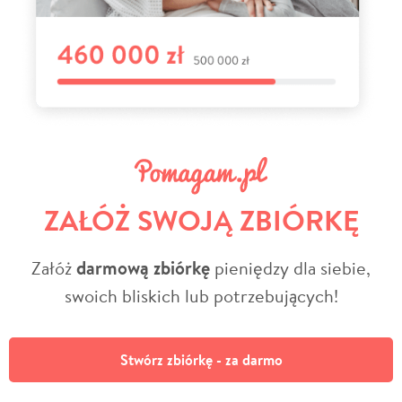
ZAŁÓŻ SWOJĄ ZBIÓRKĘ
Załóż
darmową zbiórkę
pieniędzy dla siebie,
swoich bliskich lub potrzebujących!
Stwórz zbiórkę - za darmo