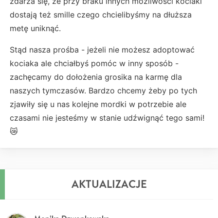
zdarza się, że przy braku innych możliwości kociaki
dostają też smille czego chcielibyśmy na dłuższa
metę uniknąć.
Stąd nasza prośba - jeżeli nie możesz adoptować
kociaka ale chciałbyś pomóc w inny sposób -
zachęcamy do dołożenia grosika na karmę dla
naszych tymczasów. Bardzo chcemy żeby po tych
zjawiły się u nas kolejne mordki w potrzebie ale
czasami nie jesteśmy w stanie udźwignąć tego sami!
😿
AKTUALIZACJE