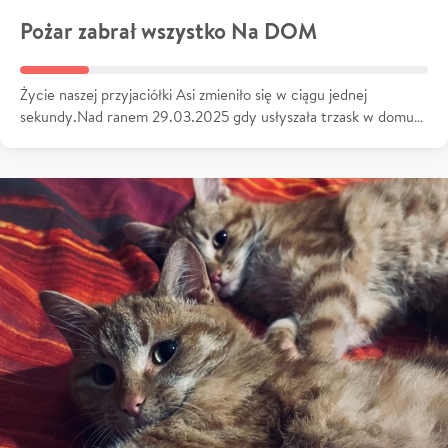
Pożar zabrał wszystko Na DOM
Życie naszej przyjaciółki Asi zmieniło się w ciągu jednej
sekundy.Nad ranem 29.03.2025 gdy usłyszała trzask w domu…