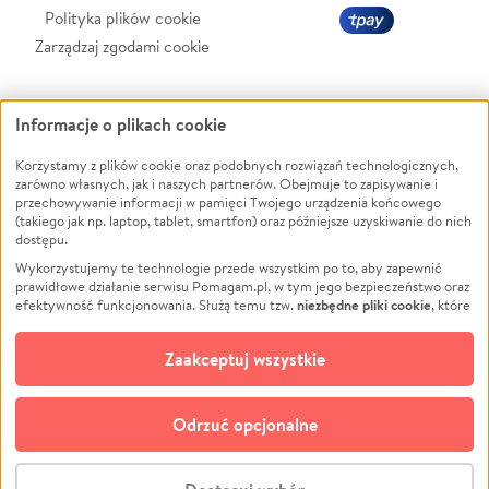
Polityka plików cookie
Zarządzaj zgodami cookie
Zbieraj na
Informacje o plikach cookie
Korzystamy z plików cookie oraz podobnych rozwiązań technologicznych,
Leczenie
LGBTQ+
zarówno własnych, jak i naszych partnerów. Obejmuje to zapisywanie i
Zwierzęta
Powódź
przechowywanie informacji w pamięci Twojego urządzenia końcowego
(takiego jak np. laptop, tablet, smartfon) oraz późniejsze uzyskiwanie do nich
Pożar
Wichura
dostępu.
Ukraina
NGO
Wykorzystujemy te technologie przede wszystkim po to, aby zapewnić
prawidłowe działanie serwisu Pomagam.pl, w tym jego bezpieczeństwo oraz
Sport
Religia
niezbędne pliki cookie
efektywność funkcjonowania. Służą temu tzw.
, które
Pomoc Finansowa
Edukacja
pozostają zawsze aktywne.
Dowiedz się więcej
Projekty
Podróż
opcjonalnych plików cookie
Dodatkowo, używamy
oraz podobnych
Zaakceptuj wszystkie
technologii do celów analitycznych i retargetingowych. Możesz wyrazić
Pogrzeb
Impreza
zgodę na ich stosowanie lub jej odmówić. W dowolnym momencie masz
Społeczność lokalna
Ochrona środowiska
możliwość zmiany swoich preferencji na stronie „Zarządzaj zgodami cookie”,
Odrzuć opcjonalne
do której link znajdziesz w stopce serwisu Pomagam.pl. Opcjonalne pliki
Kultura
Biznes
cookie wykorzystywane są w następujących celach:
© CROWDING SP. Z O.O.
Analityka
– używamy tzw. plików cookie analitycznych, aby usprawniać