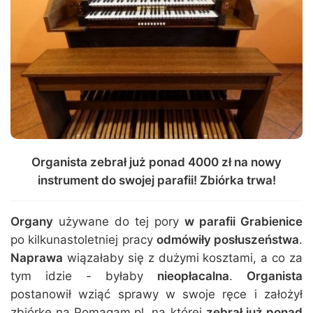
Organista zebrał już ponad 4000 zł na nowy
instrument do swojej parafii! Zbiórka trwa!
Organy
używane do tej pory
w parafii Grabienice
po kilkunastoletniej pracy
odmówiły posłuszeństwa
.
Naprawa
wiązałaby się z dużymi kosztami, a co za
tym idzie - byłaby
nieopłacalna
.
Organista
postanowił wziąć sprawy w swoje ręce i założył
zbiórkę na Pomagam.pl, na której
zebrał już ponad