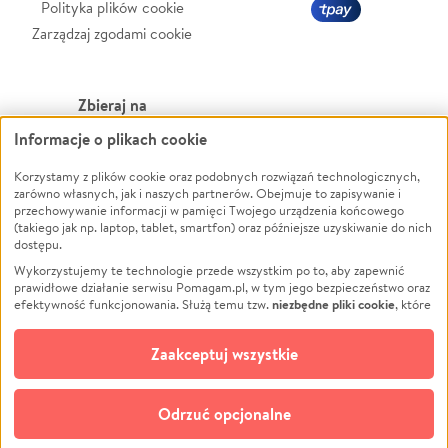
Polityka plików cookie
Zarządzaj zgodami cookie
Zbieraj na
Informacje o plikach cookie
Leczenie
LGBTQ+
Korzystamy z plików cookie oraz podobnych rozwiązań technologicznych,
Zwierzęta
Powódź
zarówno własnych, jak i naszych partnerów. Obejmuje to zapisywanie i
Pożar
Wichura
przechowywanie informacji w pamięci Twojego urządzenia końcowego
(takiego jak np. laptop, tablet, smartfon) oraz późniejsze uzyskiwanie do nich
Ukraina
NGO
dostępu.
Sport
Religia
Wykorzystujemy te technologie przede wszystkim po to, aby zapewnić
Pomoc Finansowa
Edukacja
prawidłowe działanie serwisu Pomagam.pl, w tym jego bezpieczeństwo oraz
niezbędne pliki cookie
efektywność funkcjonowania. Służą temu tzw.
, które
Projekty
Podróż
pozostają zawsze aktywne.
Dowiedz się więcej
Pogrzeb
Impreza
opcjonalnych plików cookie
Dodatkowo, używamy
oraz podobnych
Zaakceptuj wszystkie
Społeczność lokalna
Ochrona środowiska
technologii do celów analitycznych i retargetingowych. Możesz wyrazić
zgodę na ich stosowanie lub jej odmówić. W dowolnym momencie masz
Kultura
Biznes
możliwość zmiany swoich preferencji na stronie „Zarządzaj zgodami cookie”,
Odrzuć opcjonalne
Polski
do której link znajdziesz w stopce serwisu Pomagam.pl. Opcjonalne pliki
cookie wykorzystywane są w następujących celach: