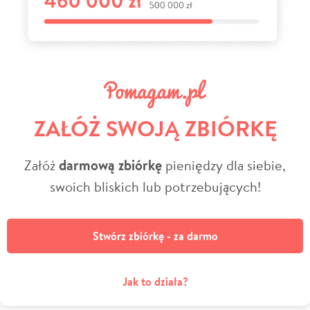
ZAŁÓŻ SWOJĄ ZBIÓRKĘ
Załóż
darmową zbiórkę
pieniędzy dla siebie,
swoich bliskich lub potrzebujących!
Stwórz zbiórkę - za darmo
Jak to działa?