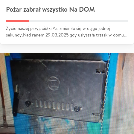
Pożar zabrał wszystko Na DOM
Życie naszej przyjaciółki Asi zmieniło się w ciągu jednej
sekundy.Nad ranem 29.03.2025 gdy usłyszała trzask w domu…