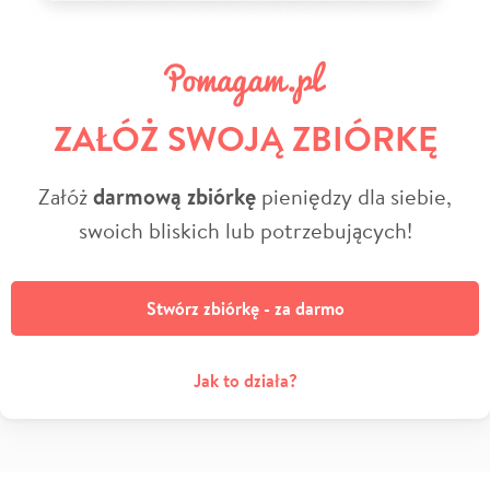
ZAŁÓŻ SWOJĄ ZBIÓRKĘ
Załóż
darmową zbiórkę
pieniędzy dla siebie,
swoich bliskich lub potrzebujących!
Stwórz zbiórkę - za darmo
Jak to działa?