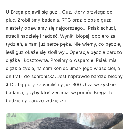
U Brega pojawił się guz... Guz, który przylega do
płuc. Zrobiliśmy badania, RTG oraz biopsję guza,
niestety obawiamy się najgorszego... Psiak schudł,
stracił nadzieję i radość. Wyniki biopsji dopiero za
tydzień, a nam już serce pęka. Nie wiemy, co będzie,
jeśli guz okaże się złośliwy... Operacja będzie bardzo
ciężka i kosztowna. Prosimy o wsparcie. Psiak miał
ciężkie życie, na sam koniec umarł jego właściciel, a
on trafił do schroniska. Jest naprawdę bardzo biedny
:( Do tej pory zapłaciliśmy już 800 zł za wszystkie
badania, gdyby ktoś zechciał wspomóc Brega, to
będziemy bardzo wdzięczni.