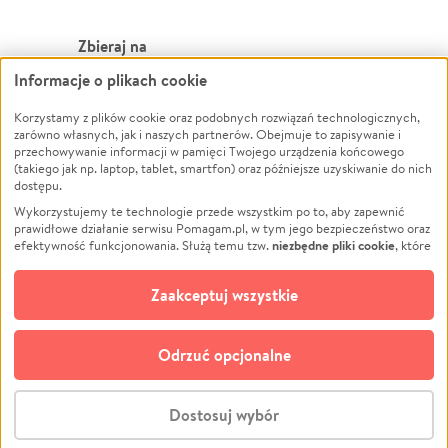
Zbieraj na
Informacje o plikach cookie
Leczenie
LGBTQ+
Zwierzęta
Powódź
Korzystamy z plików cookie oraz podobnych rozwiązań technologicznych,
zarówno własnych, jak i naszych partnerów. Obejmuje to zapisywanie i
Pożar
Wichura
przechowywanie informacji w pamięci Twojego urządzenia końcowego
(takiego jak np. laptop, tablet, smartfon) oraz późniejsze uzyskiwanie do nich
Ukraina
NGO
dostępu.
Sport
Religia
Wykorzystujemy te technologie przede wszystkim po to, aby zapewnić
Pomoc Finansowa
Edukacja
prawidłowe działanie serwisu Pomagam.pl, w tym jego bezpieczeństwo oraz
niezbędne pliki cookie
efektywność funkcjonowania. Służą temu tzw.
, które
Projekty
Podróż
pozostają zawsze aktywne.
Dowiedz się więcej
Pogrzeb
Impreza
opcjonalnych plików cookie
Dodatkowo, używamy
oraz podobnych
Zaakceptuj wszystkie
Społeczność lokalna
Ochrona środowiska
technologii do celów analitycznych i retargetingowych. Możesz wyrazić
zgodę na ich stosowanie lub jej odmówić. W dowolnym momencie masz
Kultura
Biznes
możliwość zmiany swoich preferencji na stronie „Zarządzaj zgodami cookie”,
Odrzuć opcjonalne
Polski
do której link znajdziesz w stopce serwisu Pomagam.pl. Opcjonalne pliki
cookie wykorzystywane są w następujących celach:
© CROWDING SP. Z O.O.
Analityka
– używamy tzw. plików cookie analitycznych, aby usprawniać
Dostosuj wybór
działanie serwisu Pomagam.pl. Dzięki nim możemy zrozumieć, jak
użytkownicy korzystają z naszego serwisu – skąd trafiają do serwisu, jak
Stwórz zbiórkę - za darmo