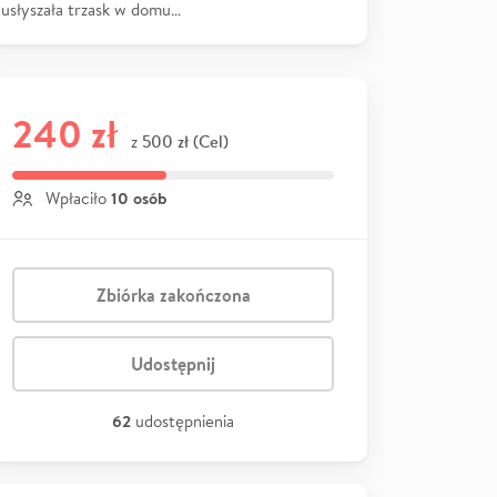
usłyszała trzask w domu…
240 zł
500 zł (Cel)
z
10 osób
Wpłaciło
Zbiórka zakończona
Udostępnij
62
udostępnienia