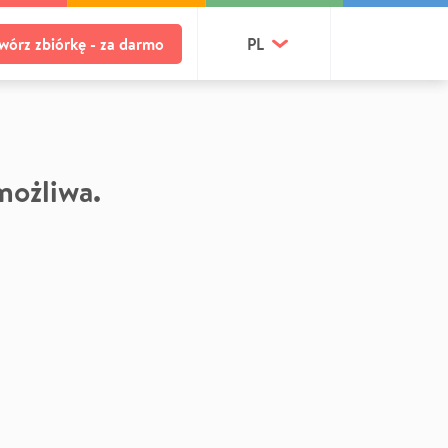
wórz zbiórkę - za darmo
PL
 możliwa.