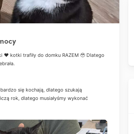
omocy
i ♥️ kotki trafiły do domku RAZEM 🥹 Dlatego
ebrała.
bardzo się kochają, dlatego szukają
ńczą rok, dlatego musiałyśmy wykonać