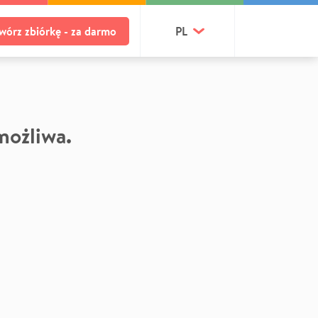
wórz zbiórkę - za darmo
PL
 możliwa.