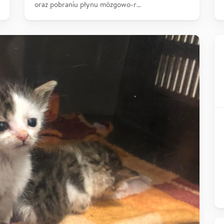
oraz pobraniu płynu mózgowo-r…