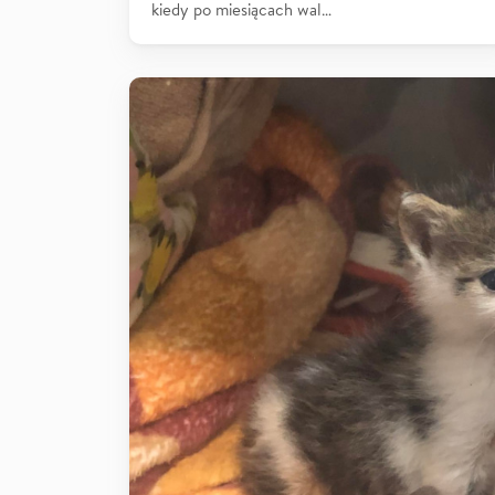
kiedy po miesiącach wal…