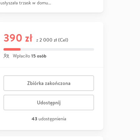
usłyszała trzask w domu…
390 zł
2 000 zł (Cel)
z
15 osób
Wpłaciło
Zbiórka zakończona
Udostępnij
43
udostępnienia