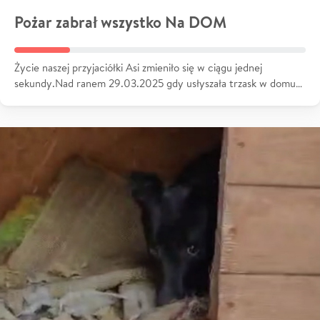
Pożar zabrał wszystko Na DOM
Życie naszej przyjaciółki Asi zmieniło się w ciągu jednej
sekundy.Nad ranem 29.03.2025 gdy usłyszała trzask w domu…