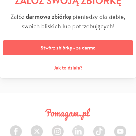
ZAŁÓŻ SWOJĄ ZBIÓRKĘ
Załóż
darmową zbiórkę
pieniędzy dla siebie,
swoich bliskich lub potrzebujących!
Stwórz zbiórkę - za darmo
Jak to działa?
Facebook
Twitter
Instagram
LinkedIn
TikTok
Youtube