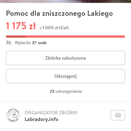
Pomoc dla zniszczonego Lakiego
1 175 zł
1 000 zł (Cel)
z
37 osób
Wpłaciło
Zbiórka zakończona
Udostępnij
23
udostępnienia
ORGANIZATOR ZBIÓRKI
Labradory.info