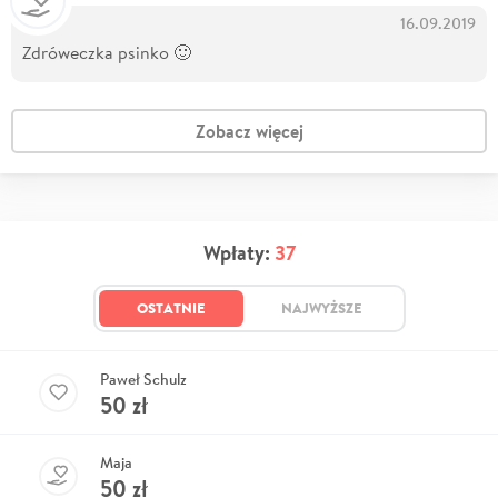
16.09.2019
Zdróweczka psinko 🙂
Zobacz więcej
Wpłaty:
37
OSTATNIE
NAJWYŻSZE
Paweł Schulz
50
zł
Maja
50
zł