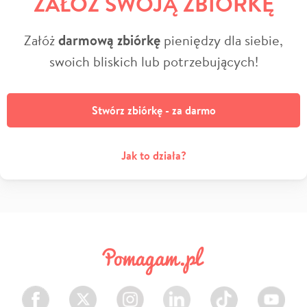
ZAŁÓŻ SWOJĄ ZBIÓRKĘ
Załóż
darmową zbiórkę
pieniędzy dla siebie,
swoich bliskich lub potrzebujących!
Stwórz zbiórkę - za darmo
Jak to działa?
Facebook
Twitter
Instagram
LinkedIn
TikTok
Youtube