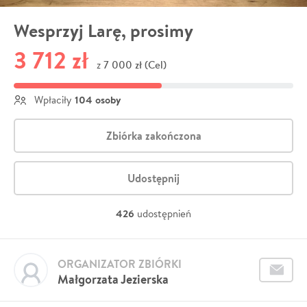
Wesprzyj Larę, prosimy
3 712 zł
7 000 zł (Cel)
z
104 osoby
Wpłaciły
Zbiórka zakończona
Udostępnij
426
udostępnień
ORGANIZATOR ZBIÓRKI
Małgorzata Jezierska