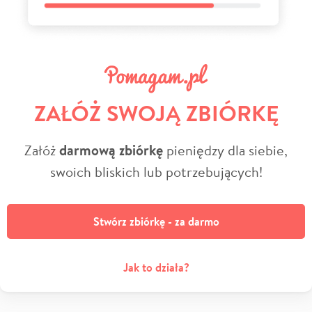
ZAŁÓŻ SWOJĄ ZBIÓRKĘ
Załóż
darmową zbiórkę
pieniędzy dla siebie,
swoich bliskich lub potrzebujących!
Stwórz zbiórkę - za darmo
Jak to działa?