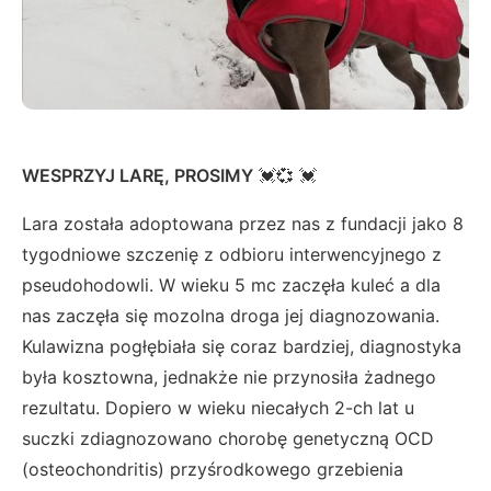
WESPRZYJ LARĘ, PROSIMY
💓💞 💓
Lara została adoptowana przez nas z fundacji jako 8
tygodniowe szczenię z odbioru interwencyjnego z
pseudohodowli. W wieku 5 mc zaczęła kuleć a dla
nas zaczęła się mozolna droga jej diagnozowania.
Kulawizna pogłębiała się coraz bardziej, diagnostyka
była kosztowna, jednakże nie przynosiła żadnego
rezultatu. Dopiero w wieku niecałych 2-ch lat u
suczki zdiagnozowano chorobę genetyczną OCD
(osteochondritis) przyśrodkowego grzebienia