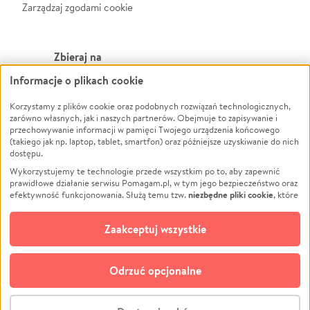
Zarządzaj zgodami cookie
Zbieraj na
Informacje o plikach cookie
Leczenie
LGBTQ+
Zwierzęta
Powódź
Korzystamy z plików cookie oraz podobnych rozwiązań technologicznych,
zarówno własnych, jak i naszych partnerów. Obejmuje to zapisywanie i
Pożar
Wichura
przechowywanie informacji w pamięci Twojego urządzenia końcowego
(takiego jak np. laptop, tablet, smartfon) oraz późniejsze uzyskiwanie do nich
Ukraina
NGO
dostępu.
Sport
Religia
Wykorzystujemy te technologie przede wszystkim po to, aby zapewnić
Pomoc Finansowa
Edukacja
prawidłowe działanie serwisu Pomagam.pl, w tym jego bezpieczeństwo oraz
niezbędne pliki cookie
efektywność funkcjonowania. Służą temu tzw.
, które
Projekty
Podróż
pozostają zawsze aktywne.
Dowiedz się więcej
Pogrzeb
Impreza
opcjonalnych plików cookie
Dodatkowo, używamy
oraz podobnych
Zaakceptuj wszystkie
Społeczność lokalna
Ochrona środowiska
technologii do celów analitycznych i retargetingowych. Możesz wyrazić
zgodę na ich stosowanie lub jej odmówić. W dowolnym momencie masz
Kultura
Biznes
możliwość zmiany swoich preferencji na stronie „Zarządzaj zgodami cookie”,
Odrzuć opcjonalne
Polski
do której link znajdziesz w stopce serwisu Pomagam.pl. Opcjonalne pliki
cookie wykorzystywane są w następujących celach:
© CROWDING SP. Z O.O.
Analityka
– używamy tzw. plików cookie analitycznych, aby usprawniać