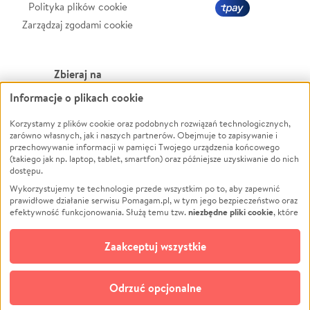
Polityka plików cookie
Zarządzaj zgodami cookie
Zbieraj na
Informacje o plikach cookie
Leczenie
LGBTQ+
Korzystamy z plików cookie oraz podobnych rozwiązań technologicznych,
Zwierzęta
Powódź
zarówno własnych, jak i naszych partnerów. Obejmuje to zapisywanie i
Pożar
Wichura
przechowywanie informacji w pamięci Twojego urządzenia końcowego
(takiego jak np. laptop, tablet, smartfon) oraz późniejsze uzyskiwanie do nich
Ukraina
NGO
dostępu.
Sport
Religia
Wykorzystujemy te technologie przede wszystkim po to, aby zapewnić
Pomoc Finansowa
Edukacja
prawidłowe działanie serwisu Pomagam.pl, w tym jego bezpieczeństwo oraz
niezbędne pliki cookie
efektywność funkcjonowania. Służą temu tzw.
, które
Projekty
Podróż
pozostają zawsze aktywne.
Dowiedz się więcej
Pogrzeb
Impreza
opcjonalnych plików cookie
Dodatkowo, używamy
oraz podobnych
Zaakceptuj wszystkie
Społeczność lokalna
Ochrona środowiska
technologii do celów analitycznych i retargetingowych. Możesz wyrazić
zgodę na ich stosowanie lub jej odmówić. W dowolnym momencie masz
Kultura
Biznes
możliwość zmiany swoich preferencji na stronie „Zarządzaj zgodami cookie”,
Odrzuć opcjonalne
Polski
do której link znajdziesz w stopce serwisu Pomagam.pl. Opcjonalne pliki
cookie wykorzystywane są w następujących celach: