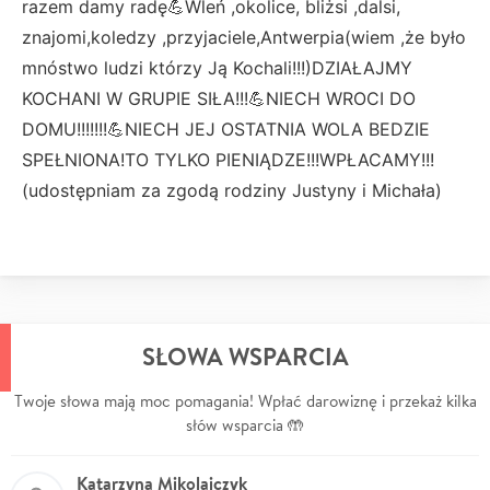
razem damy radę💪Wleń ,okolice, bliżsi ,dalsi,
znajomi,koledzy ,przyjaciele,Antwerpia(wiem ,że było
mnóstwo ludzi którzy Ją Kochali!!!)DZIAŁAJMY
KOCHANI W GRUPIE SIŁA!!!💪NIECH WROCI DO
DOMU!!!!!!!💪NIECH JEJ OSTATNIA WOLA BEDZIE
SPEŁNIONA!TO TYLKO PIENIĄDZE!!!WPŁACAMY!!!
(udostępniam za zgodą rodziny Justyny i Michała)
SŁOWA WSPARCIA
Twoje słowa mają moc pomagania! Wpłać darowiznę i przekaż kilka
słów wsparcia 🤲
Katarzyna Mikolajczyk