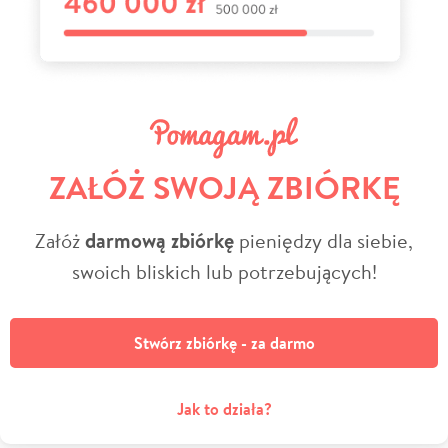
ZAŁÓŻ SWOJĄ ZBIÓRKĘ
Załóż
darmową zbiórkę
pieniędzy dla siebie,
swoich bliskich lub potrzebujących!
Stwórz zbiórkę - za darmo
Jak to działa?