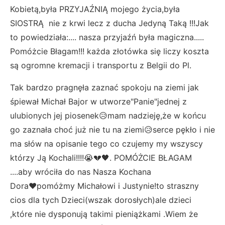
Kobietą,była PRZYJAŹNIĄ mojego życia,była
SIOSTRĄ nie z krwi lecz z ducha Jedyną Taką !!!Jak
to powiedziała:.... nasza przyjaźń była magiczna.....
Pomóżcie Błagam!!! każda złotówka się liczy koszta
są ogromne kremacji i transportu z Belgii do Pl.
Tak bardzo pragnęła zaznać spokoju na ziemi jak
śpiewał Michał Bajor w utworze"Panie"jednej z
ulubionych jej piosenek😥mam nadzieję,że w końcu
go zaznała choć już nie tu na ziemi😥serce pękło i nie
ma słów na opisanie tego co czujemy my wszyscy
którzy Ją Kochali!!!!😭💔🖤. POMÓŻCIE BŁAGAM
....aby wróciła do nas Nasza Kochana
Dora♥️pomóżmy Michałowi i Justynie!to straszny
cios dla tych Dzieci(wszak dorosłych)ale dzieci
,które nie dysponują takimi pieniążkami .Wiem że