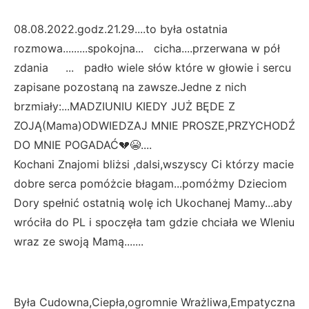
08.08.2022.godz.21.29....to była ostatnia
rozmowa.........spokojna... cicha....przerwana w pół
zdania ... padło wiele słów które w głowie i sercu
zapisane pozostaną na zawsze.Jedne z nich
brzmiały:...MADZIUNIU KIEDY JUŻ BĘDE Z
ZOJĄ(Mama)ODWIEDZAJ MNIE PROSZE,PRZYCHODŹ
DO MNIE POGADAĆ💔😭....
Kochani Znajomi bliżsi ,dalsi,wszyscy Ci którzy macie
dobre serca pomóżcie błagam...pomóżmy Dzieciom
Dory spełnić ostatnią wolę ich Ukochanej Mamy...aby
wróciła do PL i spoczęła tam gdzie chciała we Wleniu
wraz ze swoją Mamą.......
Była Cudowna,Ciepła,ogromnie Wrażliwa,Empatyczna