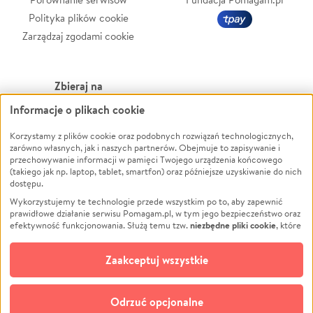
Polityka plików cookie
Zarządzaj zgodami cookie
Zbieraj na
Informacje o plikach cookie
Leczenie
LGBTQ+
Korzystamy z plików cookie oraz podobnych rozwiązań technologicznych,
Zwierzęta
Powódź
zarówno własnych, jak i naszych partnerów. Obejmuje to zapisywanie i
Pożar
Wichura
przechowywanie informacji w pamięci Twojego urządzenia końcowego
(takiego jak np. laptop, tablet, smartfon) oraz późniejsze uzyskiwanie do nich
Ukraina
NGO
dostępu.
Sport
Religia
Wykorzystujemy te technologie przede wszystkim po to, aby zapewnić
Pomoc Finansowa
Edukacja
prawidłowe działanie serwisu Pomagam.pl, w tym jego bezpieczeństwo oraz
niezbędne pliki cookie
efektywność funkcjonowania. Służą temu tzw.
, które
Projekty
Podróż
pozostają zawsze aktywne.
Dowiedz się więcej
Pogrzeb
Impreza
opcjonalnych plików cookie
Dodatkowo, używamy
oraz podobnych
Zaakceptuj wszystkie
Społeczność lokalna
Ochrona środowiska
technologii do celów analitycznych i retargetingowych. Możesz wyrazić
zgodę na ich stosowanie lub jej odmówić. W dowolnym momencie masz
Kultura
Biznes
możliwość zmiany swoich preferencji na stronie „Zarządzaj zgodami cookie”,
Odrzuć opcjonalne
Polski
do której link znajdziesz w stopce serwisu Pomagam.pl. Opcjonalne pliki