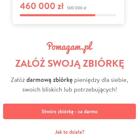
ZAŁÓŻ SWOJĄ ZBIÓRKĘ
Załóż
darmową zbiórkę
pieniędzy dla siebie,
swoich bliskich lub potrzebujących!
Stwórz zbiórkę - za darmo
Jak to działa?