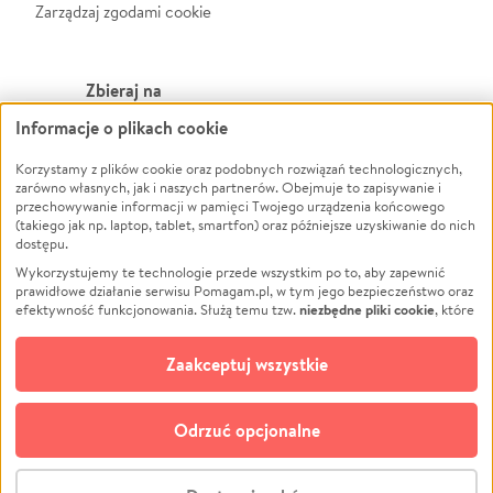
Zarządzaj zgodami cookie
Zbieraj na
Informacje o plikach cookie
Leczenie
LGBTQ+
Korzystamy z plików cookie oraz podobnych rozwiązań technologicznych,
Zwierzęta
Powódź
zarówno własnych, jak i naszych partnerów. Obejmuje to zapisywanie i
Pożar
Wichura
przechowywanie informacji w pamięci Twojego urządzenia końcowego
(takiego jak np. laptop, tablet, smartfon) oraz późniejsze uzyskiwanie do nich
Ukraina
NGO
dostępu.
Sport
Religia
Wykorzystujemy te technologie przede wszystkim po to, aby zapewnić
Pomoc Finansowa
Edukacja
prawidłowe działanie serwisu Pomagam.pl, w tym jego bezpieczeństwo oraz
niezbędne pliki cookie
efektywność funkcjonowania. Służą temu tzw.
, które
Projekty
Podróż
pozostają zawsze aktywne.
Dowiedz się więcej
Pogrzeb
Impreza
opcjonalnych plików cookie
Dodatkowo, używamy
oraz podobnych
Zaakceptuj wszystkie
Społeczność lokalna
Ochrona środowiska
technologii do celów analitycznych i retargetingowych. Możesz wyrazić
zgodę na ich stosowanie lub jej odmówić. W dowolnym momencie masz
Kultura
Biznes
możliwość zmiany swoich preferencji na stronie „Zarządzaj zgodami cookie”,
Odrzuć opcjonalne
Polski
do której link znajdziesz w stopce serwisu Pomagam.pl. Opcjonalne pliki
cookie wykorzystywane są w następujących celach:
© CROWDING SP. Z O.O.
Analityka
– używamy tzw. plików cookie analitycznych, aby usprawniać