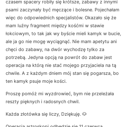
czasem spacery robiły się krótsze, zabawy z innymi
psami zaczynały być męczące i bolesne. Pojechałam
więc do odpowiednich specjalistów. Okazało się że
mam luźny fragment między kośćmi w stawie
łokciowym, to tak jak wy byście mieli kamyk w bucie,
ale ja go nie mogę wyciągnąć. Nie mam apetytu ani
chęci do zabawy, na dwór wychodzę tylko za
potrzebą. Jedyna opcją na powrót do zabaw jest
operacja na którą nie stać mojego przyjaciela na tą
chwile. A z każdym dniem mój stan się pogarsza, bo
ten kamyk psuje moje kości.
Proszę pomóż mi wyzdrowieć, bym nie przeleżała
reszty pięknych i radosnych chwil.
Każda złotówka się liczy, Dziękuję. 🐶
Operacja artroskopi odbędzie się 11 czerwca