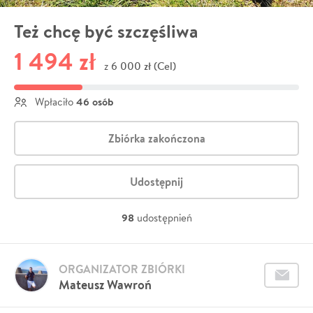
Też chcę być szczęśliwa
1 494 zł
6 000 zł (Cel)
z
46 osób
Wpłaciło
Zbiórka zakończona
Udostępnij
98
udostępnień
ORGANIZATOR ZBIÓRKI
Mateusz Wawroń