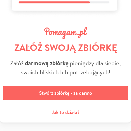
ZAŁÓŻ SWOJĄ ZBIÓRKĘ
Załóż
darmową zbiórkę
pieniędzy dla siebie,
swoich bliskich lub potrzebujących!
Stwórz zbiórkę - za darmo
Jak to działa?