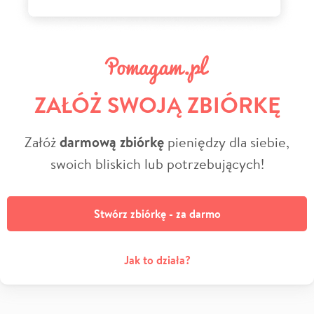
ZAŁÓŻ SWOJĄ ZBIÓRKĘ
Załóż
darmową zbiórkę
pieniędzy dla siebie,
swoich bliskich lub potrzebujących!
Stwórz zbiórkę - za darmo
Jak to działa?