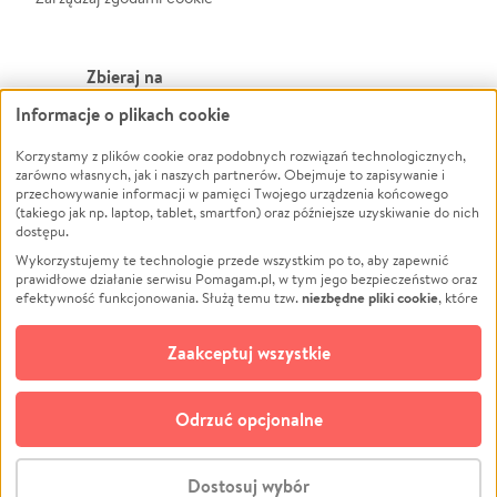
Zbieraj na
Informacje o plikach cookie
Leczenie
LGBTQ+
Korzystamy z plików cookie oraz podobnych rozwiązań technologicznych,
Zwierzęta
Powódź
zarówno własnych, jak i naszych partnerów. Obejmuje to zapisywanie i
Pożar
Wichura
przechowywanie informacji w pamięci Twojego urządzenia końcowego
(takiego jak np. laptop, tablet, smartfon) oraz późniejsze uzyskiwanie do nich
Ukraina
NGO
dostępu.
Sport
Religia
Wykorzystujemy te technologie przede wszystkim po to, aby zapewnić
Pomoc Finansowa
Edukacja
prawidłowe działanie serwisu Pomagam.pl, w tym jego bezpieczeństwo oraz
niezbędne pliki cookie
efektywność funkcjonowania. Służą temu tzw.
, które
Projekty
Podróż
pozostają zawsze aktywne.
Dowiedz się więcej
Pogrzeb
Impreza
opcjonalnych plików cookie
Dodatkowo, używamy
oraz podobnych
Zaakceptuj wszystkie
Społeczność lokalna
Ochrona środowiska
technologii do celów analitycznych i retargetingowych. Możesz wyrazić
zgodę na ich stosowanie lub jej odmówić. W dowolnym momencie masz
Kultura
Biznes
możliwość zmiany swoich preferencji na stronie „Zarządzaj zgodami cookie”,
Odrzuć opcjonalne
Polski
do której link znajdziesz w stopce serwisu Pomagam.pl. Opcjonalne pliki
cookie wykorzystywane są w następujących celach:
© CROWDING SP. Z O.O.
Analityka
– używamy tzw. plików cookie analitycznych, aby usprawniać
Dostosuj wybór
działanie serwisu Pomagam.pl. Dzięki nim możemy zrozumieć, jak