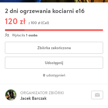
2 dni ogrzewania kociarni e16
120 zł
100 zł (Cel)
z
1 osoba
Wpłaciła
Zbiórka zakończona
Udostępnij
0
udostępnień
ORGANIZATOR ZBIÓRKI
Jacek Barczak