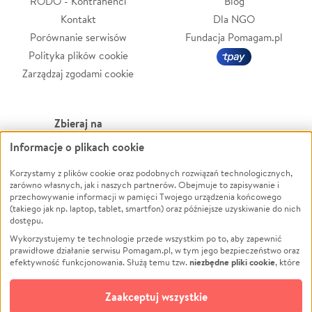
RODO - Kontrahenci
Blog
Kontakt
Dla NGO
Porównanie serwisów
Fundacja Pomagam.pl
Polityka plików cookie
Zarządzaj zgodami cookie
Zbieraj na
Informacje o plikach cookie
Leczenie
LGBTQ+
Zwierzęta
Powódź
Korzystamy z plików cookie oraz podobnych rozwiązań technologicznych,
zarówno własnych, jak i naszych partnerów. Obejmuje to zapisywanie i
Pożar
Wichura
przechowywanie informacji w pamięci Twojego urządzenia końcowego
(takiego jak np. laptop, tablet, smartfon) oraz późniejsze uzyskiwanie do nich
Ukraina
NGO
dostępu.
Sport
Religia
Wykorzystujemy te technologie przede wszystkim po to, aby zapewnić
Pomoc Finansowa
Edukacja
prawidłowe działanie serwisu Pomagam.pl, w tym jego bezpieczeństwo oraz
niezbędne pliki cookie
efektywność funkcjonowania. Służą temu tzw.
, które
Projekty
Podróż
pozostają zawsze aktywne.
Dowiedz się więcej
Pogrzeb
Impreza
opcjonalnych plików cookie
Dodatkowo, używamy
oraz podobnych
Zaakceptuj wszystkie
Społeczność lokalna
Ochrona środowiska
technologii do celów analitycznych i retargetingowych. Możesz wyrazić