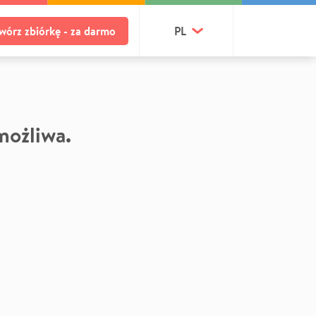
wórz zbiórkę - za darmo
PL
 możliwa.