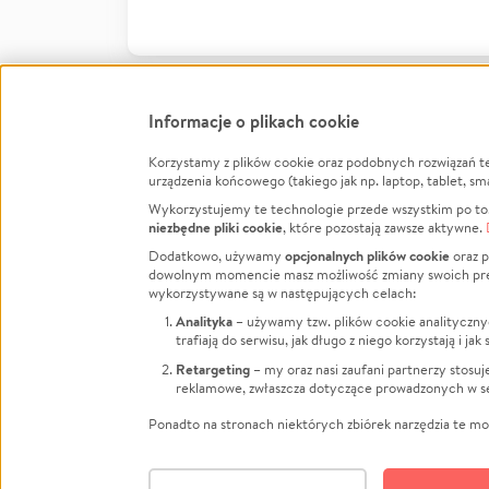
Informacje o plikach cookie
Korzystamy z plików cookie oraz podobnych rozwiązań t
Infor
urządzenia końcowego (takiego jak np. laptop, tablet, sm
Wykorzystujemy te technologie przede wszystkim po to,
Jak to 
niezbędne pliki cookie
, które pozostają zawsze aktywne.
Facebook
Twitter
Instagram
Regula
opcjonalnych plików cookie
Dodatkowo, używamy
oraz p
dowolnym momencie masz możliwość zmiany swoich prefere
Polity
LinkedIn
TikTok
Youtube
wykorzystywane są w następujących celach:
RODO -
Analityka
– używamy tzw. plików cookie analityczny
Kontak
trafiają do serwisu, jak długo z niego korzystają i j
Porówn
Retargeting
– my oraz nasi zaufani partnerzy stosu
reklamowe, zwłaszcza dotyczące prowadzonych w se
Polityk
Zarząd
Ponadto na stronach niektórych zbiórek narzędzia te mog