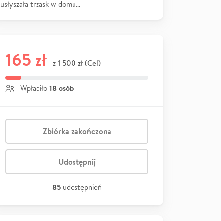
usłyszała trzask w domu…
165 zł
1 500 zł (Cel)
z
18 osób
Wpłaciło
Zbiórka zakończona
Udostępnij
85
udostępnień