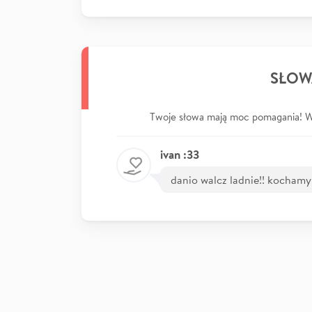
SŁOW
Twoje słowa mają moc pomagania! Wp
ivan :33
danio walcz ladnie!! kocham