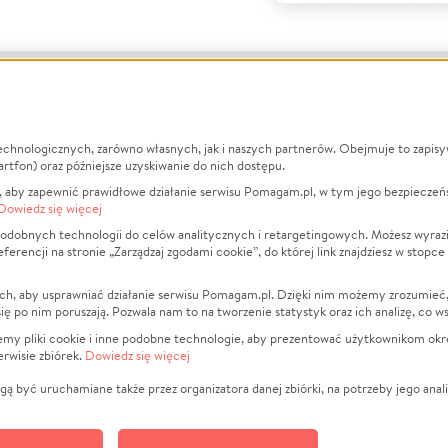
echnologicznych, zarówno własnych, jak i naszych partnerów. Obejmuje to zapis
macje
O nas
Zbieraj n
artfon) oraz późniejsze uzyskiwanie do nich dostępu.
 aby zapewnić prawidłowe działanie serwisu Pomagam.pl, w tym jego bezpieczeń
działa?
Opinie
Leczenie
Dowiedz się więcej
min
Raporty
Zwierzęta
odobnych technologii do celów analitycznych i retargetingowych. Możesz wyrazi
ncji na stronie „Zarządzaj zgodami cookie”, do której link znajdziesz w stopce
ka Prywatności
Za darmo
Pożar
 Kontrahenci
Blog
Ukraina
ch, aby usprawniać działanie serwisu Pomagam.pl. Dzięki nim możemy zrozumieć, j
t
Dla NGO
Sport
ak się po nim poruszają. Pozwala nam to na tworzenie statystyk oraz ich analizę, co w
anie serwisów
Fundacja Pomagam.pl
Pomoc Fi
jemy pliki cookie i inne podobne technologie, aby prezentować użytkownikom okr
rwisie zbiórek.
Dowiedz się więcej
a plików cookie
Projekty
zaj zgodami cookie
Pogrzeb
ą być uruchamiane także przez organizatora danej zbiórki, na potrzeby jego anali
Społeczno
Kultura