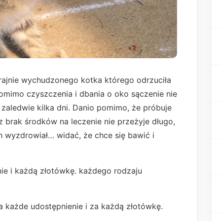
rajnie wychudzonego kotka którego odrzuciła
pomimo czyszczenia i dbania o oko sączenie nie
 zaledwie kilka dni. Danio pomimo, że próbuje
z brak środków na leczenie nie przeżyje długo,
 wyzdrowiał… widać, że chce się bawić i
ie i każdą złotówkę. każdego rodzaju
a każde udostępnienie i za każdą złotówkę.