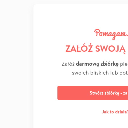
ZAŁÓŻ SWOJĄ
Załóż
darmową zbiórkę
pie
swoich bliskich lub po
Stwórz zbiórkę - z
Jak to działa