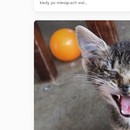
kiedy po miesiącach wal…