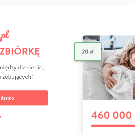
 ZBIÓRKĘ
niędzy dla siebie,
trzebujących!
a darmo
?