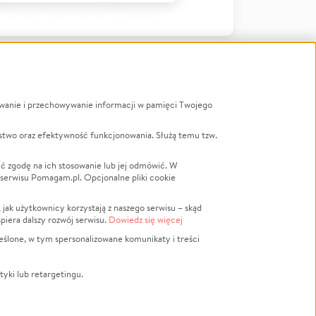
ywanie i przechowywanie informacji w pamięci Twojego
a
stwo oraz efektywność funkcjonowania. Służą temu tzw.
LGBTQ+
Powódź
ć zgodę na ich stosowanie lub jej odmówić. W
 serwisu Pomagam.pl. Opcjonalne pliki cookie
Wichura
NGO
ak użytkownicy korzystają z naszego serwisu – skąd
Religia
spiera dalszy rozwój serwisu.
Dowiedz się więcej
nansowa
Edukacja
eślone, w tym spersonalizowane komunikaty i treści
Podróż
Impreza
tyki lub retargetingu.
ść lokalna
Ochrona środowiska
Biznes