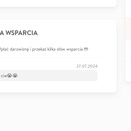
A WSPARCIA
łać darowiznę i przekaż kilka słów wsparcia 🤲
27.07.2024
y cie😭😭