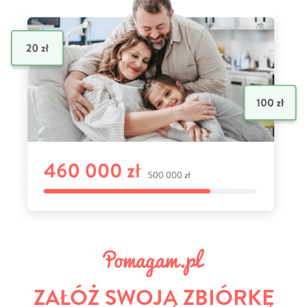
ZAŁÓŻ SWOJĄ ZBIÓRKĘ