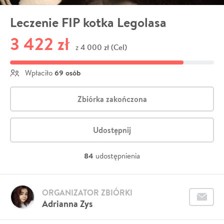
Leczenie FIP kotka Legolasa
3 422 zł
4 000 zł (Cel)
z
69 osób
Wpłaciło
Zbiórka zakończona
Udostępnij
84
udostępnienia
ORGANIZATOR ZBIÓRKI
Adrianna Zys