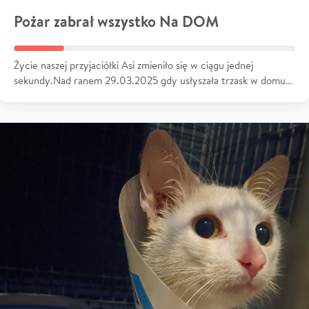
Pożar zabrał wszystko Na DOM
Życie naszej przyjaciółki Asi zmieniło się w ciągu jednej
sekundy.Nad ranem 29.03.2025 gdy usłyszała trzask w domu…