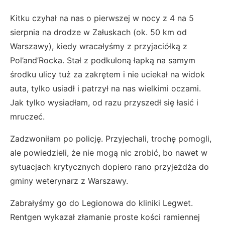
Kitku czyhał na nas o pierwszej w nocy z 4 na 5
sierpnia na drodze w Załuskach (ok. 50 km od
Warszawy), kiedy wracałyśmy z przyjaciółką z
Pol’and’Rocka. Stał z podkuloną łapką na samym
środku ulicy tuż za zakrętem i nie uciekał na widok
auta, tylko usiadł i patrzył na nas wielkimi oczami.
Jak tylko wysiadłam, od razu przyszedł się łasić i
mruczeć.
Zadzwoniłam po policję. Przyjechali, trochę pomogli,
ale powiedzieli, że nie mogą nic zrobić, bo nawet w
sytuacjach krytycznych dopiero rano przyjeżdża do
gminy weterynarz z Warszawy.
Zabrałyśmy go do Legionowa do kliniki Legwet.
Rentgen wykazał złamanie proste kości ramiennej