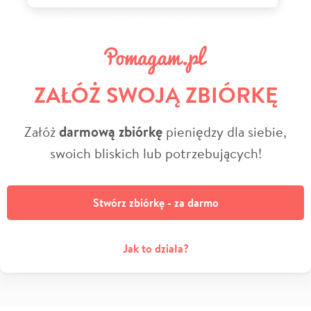
ZAŁÓŻ SWOJĄ ZBIÓRKĘ
Załóż
darmową zbiórkę
pieniędzy dla siebie,
swoich bliskich lub potrzebujących!
Stwórz zbiórkę - za darmo
Jak to działa?