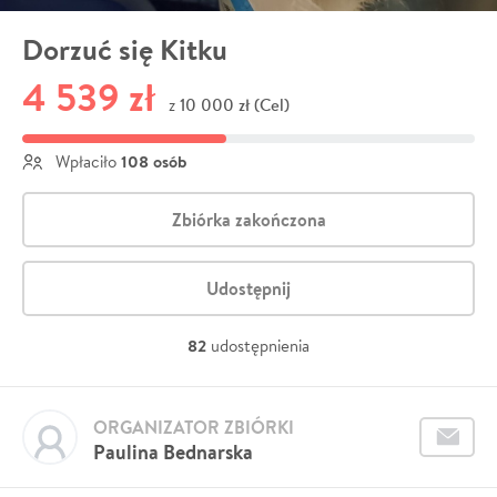
Dorzuć się Kitku
4 539 zł
10 000 zł (Cel)
z
108 osób
Wpłaciło
Zbiórka zakończona
Udostępnij
82
udostępnienia
ORGANIZATOR ZBIÓRKI
Paulina Bednarska