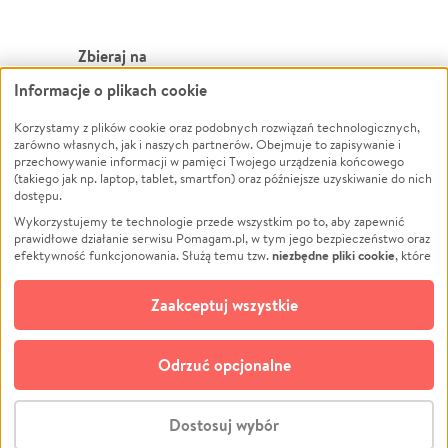
Zbieraj na
Informacje o plikach cookie
Leczenie
LGBTQ+
Korzystamy z plików cookie oraz podobnych rozwiązań technologicznych,
Zwierzęta
Powódź
zarówno własnych, jak i naszych partnerów. Obejmuje to zapisywanie i
Pożar
Wichura
przechowywanie informacji w pamięci Twojego urządzenia końcowego
(takiego jak np. laptop, tablet, smartfon) oraz późniejsze uzyskiwanie do nich
Ukraina
NGO
dostępu.
Sport
Religia
Wykorzystujemy te technologie przede wszystkim po to, aby zapewnić
Pomoc Finansowa
Edukacja
prawidłowe działanie serwisu Pomagam.pl, w tym jego bezpieczeństwo oraz
niezbędne pliki cookie
efektywność funkcjonowania. Służą temu tzw.
, które
Projekty
Podróż
pozostają zawsze aktywne.
Dowiedz się więcej
Pogrzeb
Impreza
opcjonalnych plików cookie
Dodatkowo, używamy
oraz podobnych
Zaakceptuj wszystkie
Społeczność lokalna
Ochrona środowiska
technologii do celów analitycznych i retargetingowych. Możesz wyrazić
zgodę na ich stosowanie lub jej odmówić. W dowolnym momencie masz
Kultura
Biznes
możliwość zmiany swoich preferencji na stronie „Zarządzaj zgodami cookie”,
Odrzuć opcjonalne
Polski
do której link znajdziesz w stopce serwisu Pomagam.pl. Opcjonalne pliki
cookie wykorzystywane są w następujących celach:
© CROWDING SP. Z O.O.
Analityka
– używamy tzw. plików cookie analitycznych, aby usprawniać
Dostosuj wybór
działanie serwisu Pomagam.pl. Dzięki nim możemy zrozumieć, jak
użytkownicy korzystają z naszego serwisu – skąd trafiają do serwisu, jak