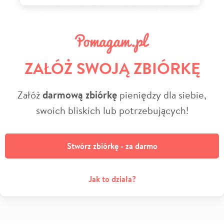
ZAŁÓŻ SWOJĄ ZBIÓRKĘ
Załóż
darmową zbiórkę
pieniędzy dla siebie,
swoich bliskich lub potrzebujących!
Stwórz zbiórkę - za darmo
Jak to działa?