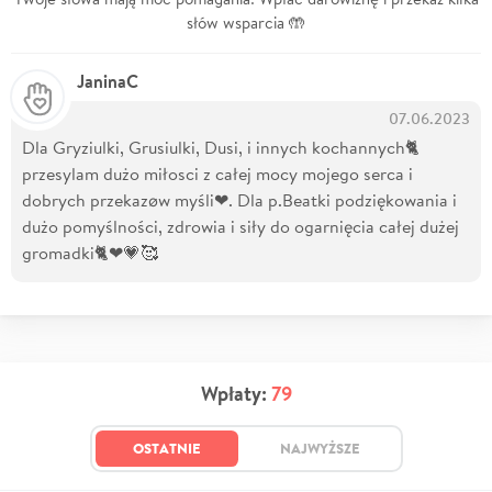
słów wsparcia 🤲
JaninaC
07.06.2023
Dla Gryziulki, Grusiulki, Dusi, i innych kochannych🐈
przesylam dużo miłosci z całej mocy mojego serca i
dobrych przekazøw myśli❤. Dla p.Beatki podziękowania i
dużo pomyślności, zdrowia i siły do ogarnięcia całej dużej
gromadki🐈❤💗🥰
Wpłaty:
79
OSTATNIE
NAJWYŻSZE