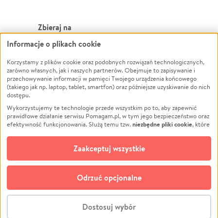
Zbieraj na
Informacje o plikach cookie
Leczenie
LGBTQ+
Korzystamy z plików cookie oraz podobnych rozwiązań technologicznych,
Zwierzęta
Powódź
zarówno własnych, jak i naszych partnerów. Obejmuje to zapisywanie i
Pożar
Wichura
przechowywanie informacji w pamięci Twojego urządzenia końcowego
(takiego jak np. laptop, tablet, smartfon) oraz późniejsze uzyskiwanie do nich
Ukraina
NGO
dostępu.
Sport
Religia
Wykorzystujemy te technologie przede wszystkim po to, aby zapewnić
Pomoc Finansowa
Edukacja
prawidłowe działanie serwisu Pomagam.pl, w tym jego bezpieczeństwo oraz
niezbędne pliki cookie
efektywność funkcjonowania. Służą temu tzw.
, które
Projekty
Podróż
pozostają zawsze aktywne.
Dowiedz się więcej
Pogrzeb
Impreza
opcjonalnych plików cookie
Dodatkowo, używamy
oraz podobnych
Zaakceptuj wszystkie
Społeczność lokalna
Ochrona środowiska
technologii do celów analitycznych i retargetingowych. Możesz wyrazić
zgodę na ich stosowanie lub jej odmówić. W dowolnym momencie masz
Kultura
Biznes
możliwość zmiany swoich preferencji na stronie „Zarządzaj zgodami cookie”,
Odrzuć opcjonalne
Polski
do której link znajdziesz w stopce serwisu Pomagam.pl. Opcjonalne pliki
cookie wykorzystywane są w następujących celach:
© CROWDING SP. Z O.O.
Analityka
– używamy tzw. plików cookie analitycznych, aby usprawniać
Dostosuj wybór
działanie serwisu Pomagam.pl. Dzięki nim możemy zrozumieć, jak
użytkownicy korzystają z naszego serwisu – skąd trafiają do serwisu, jak