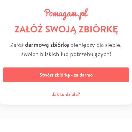
ZAŁÓŻ SWOJĄ ZBIÓRKĘ
Załóż
darmową zbiórkę
pieniędzy dla siebie,
swoich bliskich lub potrzebujących!
Stwórz zbiórkę - za darmo
Jak to działa?