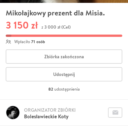
Mikołajkowy prezent dla Misia.
3 150 zł
3 000 zł (Cel)
z
71 osób
Wpłaciło
Zbiórka zakończona
Udostępnij
82
udostępnienia
ORGANIZATOR ZBIÓRKI
Bolesławieckie Koty