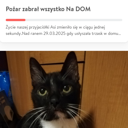
Pożar zabrał wszystko Na DOM
Życie naszej przyjaciółki Asi zmieniło się w ciągu jednej
sekundy.Nad ranem 29.03.2025 gdy usłyszała trzask w domu…