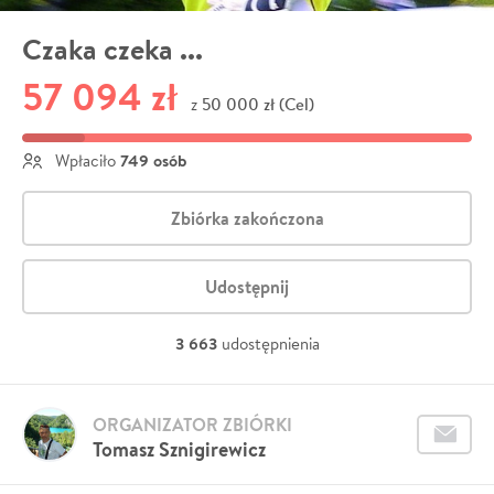
Czaka czeka ...
57 094 zł
50 000 zł (Cel)
z
749 osób
Wpłaciło
Zbiórka zakończona
Udostępnij
3 663
udostępnienia
ORGANIZATOR ZBIÓRKI
Tomasz Sznigirewicz