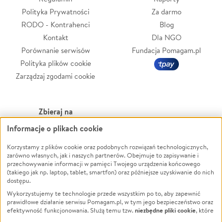
Polityka Prywatności
Za darmo
RODO - Kontrahenci
Blog
Kontakt
Dla NGO
Porównanie serwisów
Fundacja Pomagam.pl
Polityka plików cookie
Zarządzaj zgodami cookie
Zbieraj na
Informacje o plikach cookie
Leczenie
LGBTQ+
Korzystamy z plików cookie oraz podobnych rozwiązań technologicznych,
Zwierzęta
Powódź
zarówno własnych, jak i naszych partnerów. Obejmuje to zapisywanie i
Pożar
Wichura
przechowywanie informacji w pamięci Twojego urządzenia końcowego
(takiego jak np. laptop, tablet, smartfon) oraz późniejsze uzyskiwanie do nich
Ukraina
NGO
dostępu.
Sport
Religia
Wykorzystujemy te technologie przede wszystkim po to, aby zapewnić
Pomoc Finansowa
Edukacja
prawidłowe działanie serwisu Pomagam.pl, w tym jego bezpieczeństwo oraz
niezbędne pliki cookie
efektywność funkcjonowania. Służą temu tzw.
, które
Projekty
Podróż
pozostają zawsze aktywne.
Dowiedz się więcej