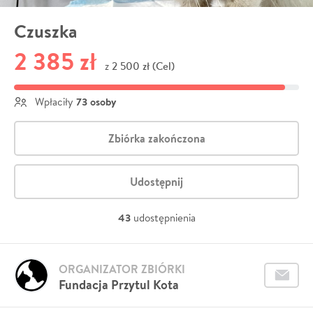
Czuszka
2 385 zł
2 500 zł (Cel)
z
73 osoby
Wpłaciły
Zbiórka zakończona
Udostępnij
43
udostępnienia
ORGANIZATOR ZBIÓRKI
Fundacja Przytul Kota