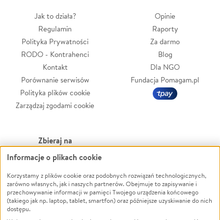
Jak to działa?
Opinie
Regulamin
Raporty
Polityka Prywatności
Za darmo
RODO - Kontrahenci
Blog
Kontakt
Dla NGO
Porównanie serwisów
Fundacja Pomagam.pl
Polityka plików cookie
Zarządzaj zgodami cookie
Zbieraj na
Informacje o plikach cookie
Leczenie
LGBTQ+
Zwierzęta
Powódź
Korzystamy z plików cookie oraz podobnych rozwiązań technologicznych,
zarówno własnych, jak i naszych partnerów. Obejmuje to zapisywanie i
Pożar
Wichura
przechowywanie informacji w pamięci Twojego urządzenia końcowego
(takiego jak np. laptop, tablet, smartfon) oraz późniejsze uzyskiwanie do nich
Ukraina
NGO
dostępu.
Sport
Religia