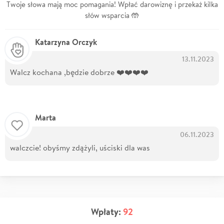
Twoje słowa mają moc pomagania! Wpłać darowiznę i przekaż kilka
słów wsparcia 🤲
Katarzyna Orczyk
13.11.2023
Walcz kochana ,będzie dobrze ❤️❤️❤️❤️
Marta
06.11.2023
walczcie! obyśmy zdążyli, uściski dla was
Wpłaty:
92