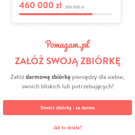
ZAŁÓŻ SWOJĄ ZBIÓRKĘ
Załóż
darmową zbiórkę
pieniędzy dla siebie,
swoich bliskich lub potrzebujących!
Stwórz zbiórkę - za darmo
Jak to działa?