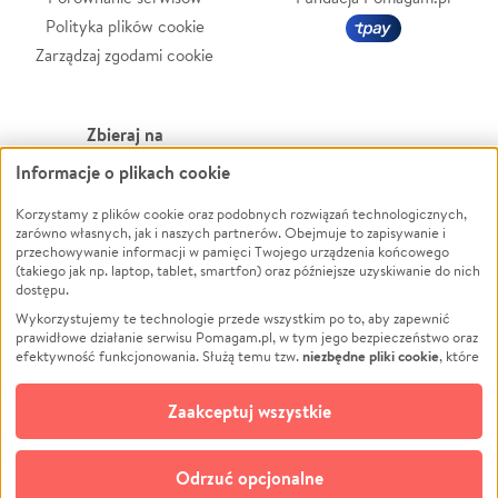
Polityka plików cookie
Zarządzaj zgodami cookie
Zbieraj na
Informacje o plikach cookie
Leczenie
LGBTQ+
Zwierzęta
Powódź
Korzystamy z plików cookie oraz podobnych rozwiązań technologicznych,
zarówno własnych, jak i naszych partnerów. Obejmuje to zapisywanie i
Pożar
Wichura
przechowywanie informacji w pamięci Twojego urządzenia końcowego
(takiego jak np. laptop, tablet, smartfon) oraz późniejsze uzyskiwanie do nich
Ukraina
NGO
dostępu.
Sport
Religia
Wykorzystujemy te technologie przede wszystkim po to, aby zapewnić
Pomoc Finansowa
Edukacja
prawidłowe działanie serwisu Pomagam.pl, w tym jego bezpieczeństwo oraz
niezbędne pliki cookie
efektywność funkcjonowania. Służą temu tzw.
, które
Projekty
Podróż
pozostają zawsze aktywne.
Dowiedz się więcej
Pogrzeb
Impreza
opcjonalnych plików cookie
Dodatkowo, używamy
oraz podobnych
Zaakceptuj wszystkie
Społeczność lokalna
Ochrona środowiska
technologii do celów analitycznych i retargetingowych. Możesz wyrazić
zgodę na ich stosowanie lub jej odmówić. W dowolnym momencie masz
Kultura
Biznes
możliwość zmiany swoich preferencji na stronie „Zarządzaj zgodami cookie”,
Odrzuć opcjonalne
Polski
do której link znajdziesz w stopce serwisu Pomagam.pl. Opcjonalne pliki