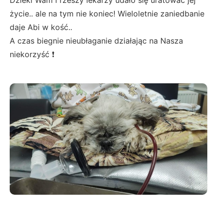
Dzieki Wam i rzeszy lekarzy udało się uratować jej
życie.. ale na tym nie koniec! Wieloletnie zaniedbanie
daje Abi w kość..
A czas biegnie nieubłaganie działając na Nasza
niekorzyść ❗️