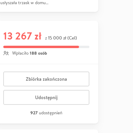
usłyszała trzask w domu…
13 267 zł
15 000 zł (Cel)
z
188 osób
Wpłaciło
Zbiórka zakończona
Udostępnij
927
udostępnień