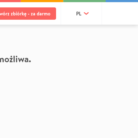
wórz zbiórkę - za darmo
PL
 możliwa.