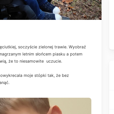
ciutkiej, soczyście zielonej trawie. Wyobraź
e nagrzanym letnim słońcem piasku a potem
ią, że to niesamowite uczucie.
powykrecala moje stópki tak, że bez
tanąć.