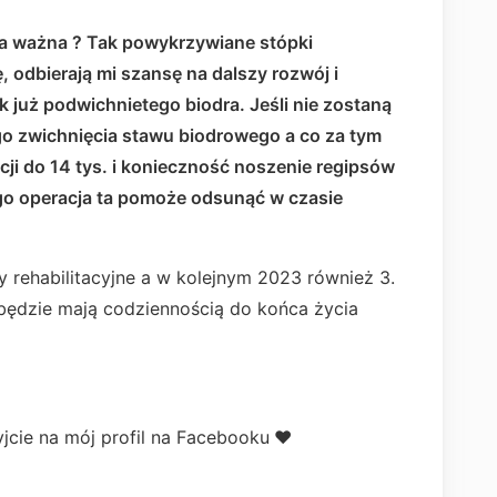
ka ważna ?
Tak powykrzywiane stópki
, odbierają mi szansę na dalszy rozwój i
k już podwichnietego biodra. Jeśli nie zostaną
o zwichnięcia stawu biodrowego a co za tym
acji do 14 tys. i konieczność noszenie regipsów
go operacja ta pomoże odsunąć w czasie
rehabilitacyjne a w kolejnym 2023 również 3.
 będzie mają codziennością do końca życia
yjcie na mój profil na Facebooku
❤️