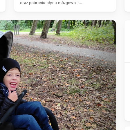
oraz pobraniu płynu mózgowo-r…