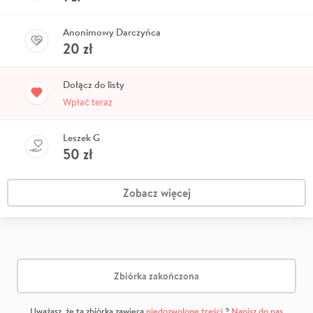
Anonimowy Darczyńca
20
zł
Dołącz do listy
Wpłać teraz
Leszek G
50
zł
Zobacz więcej
Zbiórka zakończona
Uważasz, że ta zbiórka zawiera
niedozwolone treści
?
Napisz do nas