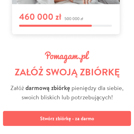
ZAŁÓŻ SWOJĄ ZBIÓRKĘ
Załóż
darmową zbiórkę
pieniędzy dla siebie,
swoich bliskich lub potrzebujących!
Stwórz zbiórkę - za darmo