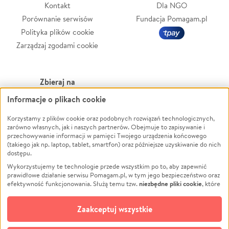
Kontakt
Dla NGO
Porównanie serwisów
Fundacja Pomagam.pl
Polityka plików cookie
Zarządzaj zgodami cookie
Zbieraj na
Informacje o plikach cookie
Leczenie
LGBTQ+
Zwierzęta
Powódź
Korzystamy z plików cookie oraz podobnych rozwiązań technologicznych,
zarówno własnych, jak i naszych partnerów. Obejmuje to zapisywanie i
Pożar
Wichura
przechowywanie informacji w pamięci Twojego urządzenia końcowego
(takiego jak np. laptop, tablet, smartfon) oraz późniejsze uzyskiwanie do nich
Ukraina
NGO
dostępu.
Sport
Religia
Wykorzystujemy te technologie przede wszystkim po to, aby zapewnić
Pomoc Finansowa
Edukacja
prawidłowe działanie serwisu Pomagam.pl, w tym jego bezpieczeństwo oraz
niezbędne pliki cookie
efektywność funkcjonowania. Służą temu tzw.
, które
Projekty
Podróż
pozostają zawsze aktywne.
Dowiedz się więcej
Pogrzeb
Impreza
opcjonalnych plików cookie
Dodatkowo, używamy
oraz podobnych
Zaakceptuj wszystkie
Społeczność lokalna
Ochrona środowiska
technologii do celów analitycznych i retargetingowych. Możesz wyrazić
zgodę na ich stosowanie lub jej odmówić. W dowolnym momencie masz
Kultura
Biznes