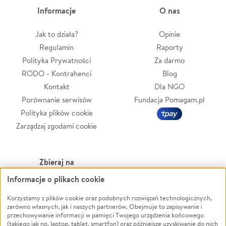
Informacje
O nas
Jak to działa?
Opinie
Regulamin
Raporty
Polityka Prywatności
Za darmo
RODO - Kontrahenci
Blog
Kontakt
Dla NGO
Porównanie serwisów
Fundacja Pomagam.pl
Polityka plików cookie
Zarządzaj zgodami cookie
Zbieraj na
Informacje o plikach cookie
Leczenie
LGBTQ+
Zwierzęta
Powódź
Korzystamy z plików cookie oraz podobnych rozwiązań technologicznych,
zarówno własnych, jak i naszych partnerów. Obejmuje to zapisywanie i
Pożar
Wichura
przechowywanie informacji w pamięci Twojego urządzenia końcowego
(takiego jak np. laptop, tablet, smartfon) oraz późniejsze uzyskiwanie do nich
Ukraina
NGO