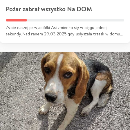
Pożar zabrał wszystko Na DOM
Życie naszej przyjaciółki Asi zmieniło się w ciągu jednej
sekundy.Nad ranem 29.03.2025 gdy usłyszała trzask w domu…