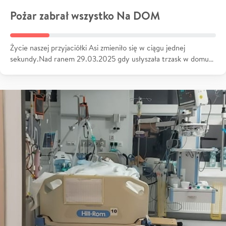
Pożar zabrał wszystko Na DOM
Życie naszej przyjaciółki Asi zmieniło się w ciągu jednej
sekundy.Nad ranem 29.03.2025 gdy usłyszała trzask w domu…