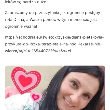
leków są bardzo duże.
Zapraszamy do przeczytania jak ogromne postępy
robi Diana, a Wasza pomoc w tym momencie jest
ogromnie ważna!
https://echodnia.eu/swietokrzyskie/diana-pieta-byla-
przykuta-do-lozka-teraz-staje-na-nogi-lekarze-nie-
wierza/ar/c14-16544073?fs=e&s=cl