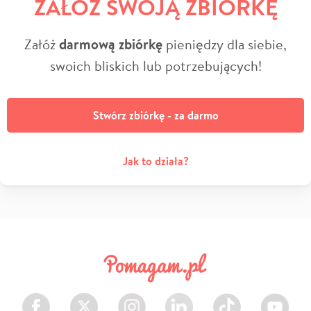
ZAŁÓŻ SWOJĄ ZBIÓRKĘ
Załóż
darmową zbiórkę
pieniędzy dla siebie,
swoich bliskich lub potrzebujących!
Stwórz zbiórkę - za darmo
Jak to działa?
Facebook
Twitter
Instagram
LinkedIn
TikTok
Youtube