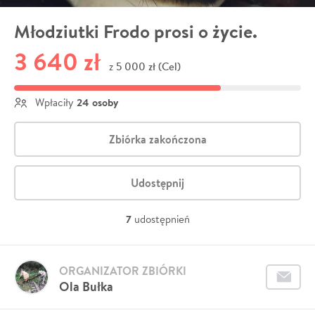
Młodziutki Frodo prosi o życie.
3 640 zł
5 000 zł (Cel)
z
24 osoby
Wpłaciły
Zbiórka zakończona
Udostępnij
7
udostępnień
ORGANIZATOR ZBIÓRKI
Ola Bułka