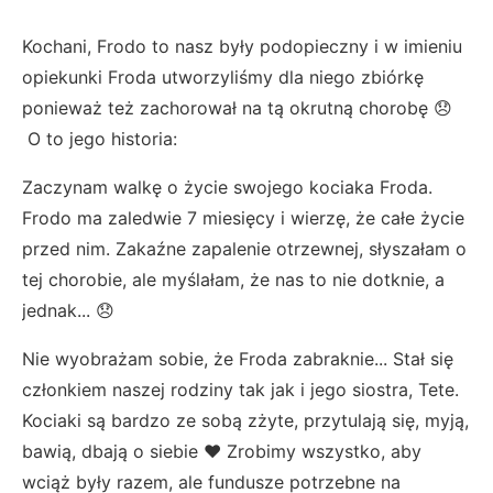
Kochani, Frodo to nasz były podopieczny i w imieniu
opiekunki Froda utworzyliśmy dla niego zbiórkę
ponieważ też zachorował na tą okrutną chorobę 😞
O to jego historia:
Zaczynam walkę o życie swojego kociaka Froda.
Frodo ma zaledwie 7 miesięcy i wierzę, że całe życie
przed nim. Zakaźne zapalenie otrzewnej, słyszałam o
tej chorobie, ale myślałam, że nas to nie dotknie, a
jednak... 😞
Nie wyobrażam sobie, że Froda zabraknie... Stał się
członkiem naszej rodziny tak jak i jego siostra, Tete.
Kociaki są bardzo ze sobą zżyte, przytulają się, myją,
bawią, dbają o siebie ❤️ Zrobimy wszystko, aby
wciąż były razem, ale fundusze potrzebne na