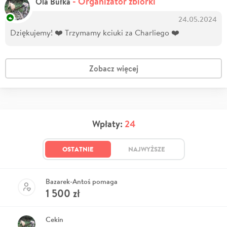
- Organizator zbiórki
Ola Bułka
24.05.2024
Dziękujemy! ❤️ Trzymamy kciuki za Charliego ❤️
Zobacz więcej
Wpłaty:
24
OSTATNIE
NAJWYŻSZE
Bazarek-Antoś pomaga
1 500
zł
Cekin