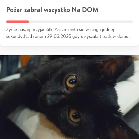
Pożar zabrał wszystko Na DOM
Życie naszej przyjaciółki Asi zmieniło się w ciągu jednej
sekundy.Nad ranem 29.03.2025 gdy usłyszała trzask w domu…