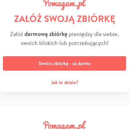
ZAŁÓŻ SWOJĄ ZBIÓRKĘ
Załóż
darmową zbiórkę
pieniędzy dla siebie,
swoich bliskich lub potrzebujących!
Stwórz zbiórkę - za darmo
Jak to działa?