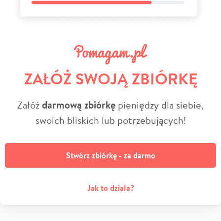
ZAŁÓŻ SWOJĄ ZBIÓRKĘ
Załóż
darmową zbiórkę
pieniędzy dla siebie,
swoich bliskich lub potrzebujących!
Stwórz zbiórkę - za darmo
Jak to działa?