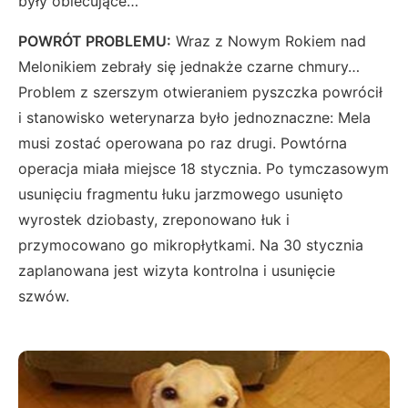
były obiecujące…
POWRÓT PROBLEMU:
Wraz z Nowym Rokiem nad
Melonikiem zebrały się jednakże czarne chmury…
Problem z szerszym otwieraniem pyszczka powrócił
i stanowisko weterynarza było jednoznaczne: Mela
musi zostać operowana po raz drugi. Powtórna
operacja miała miejsce 18 stycznia. Po tymczasowym
usunięciu fragmentu łuku jarzmowego usunięto
wyrostek dziobasty, zreponowano łuk i
przymocowano go mikropłytkami. Na 30 stycznia
zaplanowana jest wizyta kontrolna i usunięcie
szwów.