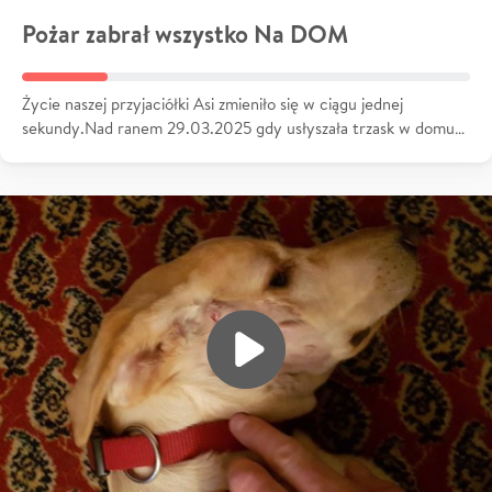
Pożar zabrał wszystko Na DOM
Życie naszej przyjaciółki Asi zmieniło się w ciągu jednej
sekundy.Nad ranem 29.03.2025 gdy usłyszała trzask w domu…