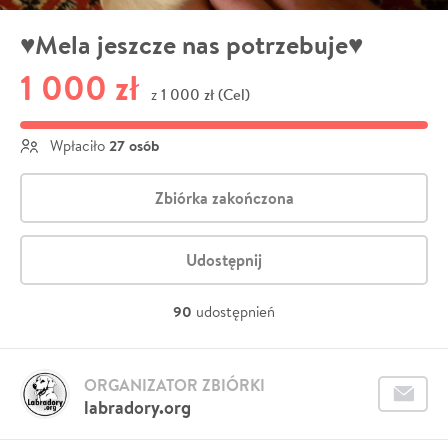
♥Mela jeszcze nas potrzebuje♥
1 000 zł
1 000 zł (Cel)
z
27 osób
Wpłaciło
Zbiórka zakończona
Udostępnij
90
udostępnień
ORGANIZATOR ZBIÓRKI
labradory.org