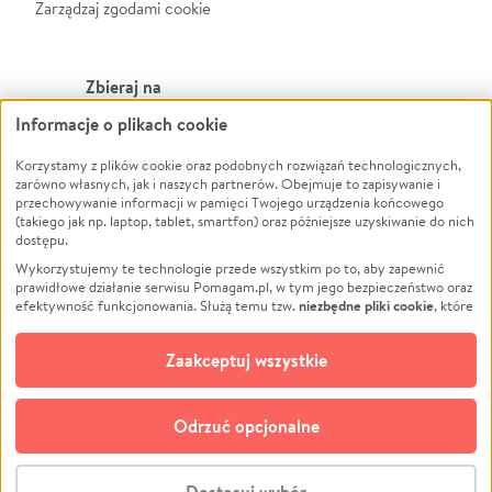
Zarządzaj zgodami cookie
Zbieraj na
Informacje o plikach cookie
Leczenie
LGBTQ+
Zwierzęta
Powódź
Korzystamy z plików cookie oraz podobnych rozwiązań technologicznych,
zarówno własnych, jak i naszych partnerów. Obejmuje to zapisywanie i
Pożar
Wichura
przechowywanie informacji w pamięci Twojego urządzenia końcowego
(takiego jak np. laptop, tablet, smartfon) oraz późniejsze uzyskiwanie do nich
Ukraina
NGO
dostępu.
Sport
Religia
Wykorzystujemy te technologie przede wszystkim po to, aby zapewnić
Pomoc Finansowa
Edukacja
prawidłowe działanie serwisu Pomagam.pl, w tym jego bezpieczeństwo oraz
niezbędne pliki cookie
efektywność funkcjonowania. Służą temu tzw.
, które
Projekty
Podróż
pozostają zawsze aktywne.
Dowiedz się więcej
Pogrzeb
Impreza
opcjonalnych plików cookie
Dodatkowo, używamy
oraz podobnych
Zaakceptuj wszystkie
Społeczność lokalna
Ochrona środowiska
technologii do celów analitycznych i retargetingowych. Możesz wyrazić
zgodę na ich stosowanie lub jej odmówić. W dowolnym momencie masz
Kultura
Biznes
możliwość zmiany swoich preferencji na stronie „Zarządzaj zgodami cookie”,
Odrzuć opcjonalne
Polski
do której link znajdziesz w stopce serwisu Pomagam.pl. Opcjonalne pliki
cookie wykorzystywane są w następujących celach:
© CROWDING SP. Z O.O.
Analityka
– używamy tzw. plików cookie analitycznych, aby usprawniać
Dostosuj wybór