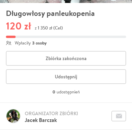
Długowłosy panleukopenia
120 zł
1 350 zł (Cel)
z
3 osoby
Wpłaciły
Zbiórka zakończona
Udostępnij
0
udostępnień
ORGANIZATOR ZBIÓRKI
Jacek Barczak