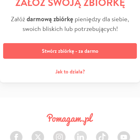
ZAŁÓŻ SWOJĄ ZBIÓRKĘ
Załóż
darmową zbiórkę
pieniędzy dla siebie,
swoich bliskich lub potrzebujących!
Stwórz zbiórkę - za darmo
Jak to działa?
Facebook
Twitter
Instagram
LinkedIn
TikTok
Youtube