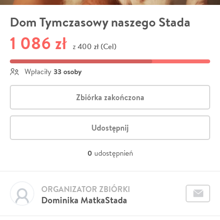
Dom Tymczasowy naszego Stada
1 086 zł
400 zł (Cel)
z
33 osoby
Wpłaciły
Zbiórka zakończona
Udostępnij
0
udostępnień
ORGANIZATOR ZBIÓRKI
Dominika MatkaStada