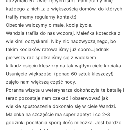
utrzymało 67 zwierzęcych Istot. Pamiętamy imię
każdego z nich...a z większością domów, do których
trafiły mamy regularny kontakt:)
Obecnie walczymy o małe, kocię życie.
Wandzia trafiła do nas wczoraj. Maleńka koteczka z
wielkimi oczyskami. Niby nic nadzwyczajnego, bo
takim kociaków ratowaliśmy już sporo...jednak
pierwszy raz spotkaliśmy się z widokiem
kilkudziesięciu kleszczy na tak wątłym ciele kociaka.
Usunięcie większości (ponad 60 sztuk kleszczy!)
zajęło nam większą część nocy.
Poranna wizyta u weterynarza dokończyła te batalię i
teraz pozostaje nam czekać i obserwować jak
wielkie spustoszenie dokonało się w ciele Wandzi.
Maleńka na szczęście ma super apetyt i co 2-3
godzinki pochłania sporą ilość mleczka. Jest bardzo