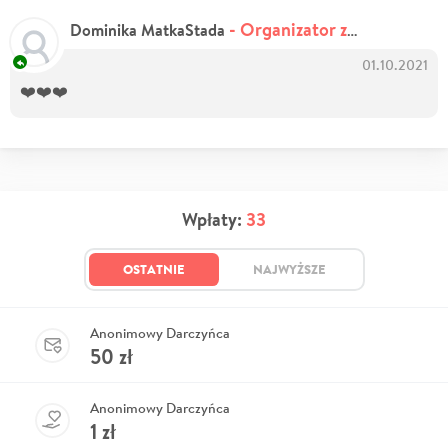
- Organizator zbiórki
Dominika MatkaStada
01.10.2021
❤️❤️❤️
Wpłaty:
33
OSTATNIE
NAJWYŻSZE
Anonimowy Darczyńca
50
zł
Anonimowy Darczyńca
1
zł