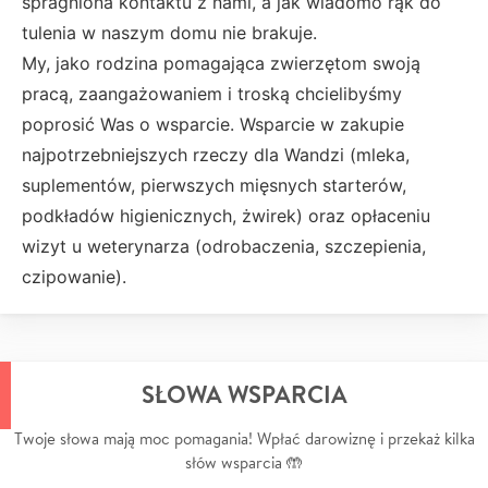
spragniona kontaktu z nami, a jak wiadomo rąk do
tulenia w naszym domu nie brakuje.
My, jako rodzina pomagająca zwierzętom swoją
pracą, zaangażowaniem i troską chcielibyśmy
poprosić Was o wsparcie. Wsparcie w zakupie
najpotrzebniejszych rzeczy dla Wandzi (mleka,
suplementów, pierwszych mięsnych starterów,
podkładów higienicznych, żwirek) oraz opłaceniu
wizyt u weterynarza (odrobaczenia, szczepienia,
czipowanie).
SŁOWA WSPARCIA
Twoje słowa mają moc pomagania! Wpłać darowiznę i przekaż kilka
słów wsparcia 🤲