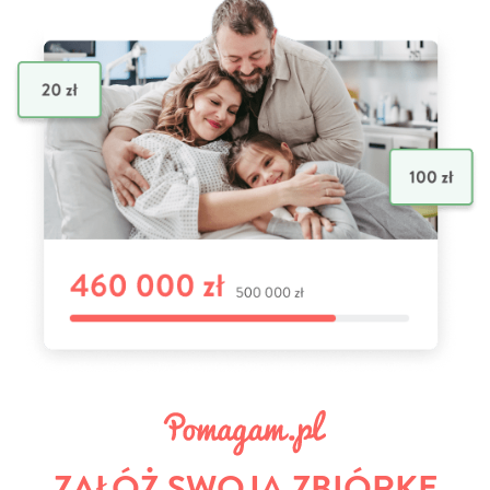
ZAŁÓŻ SWOJĄ ZBIÓRKĘ