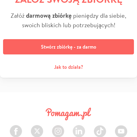
Załóż
darmową zbiórkę
pieniędzy dla siebie,
swoich bliskich lub potrzebujących!
Stwórz zbiórkę - za darmo
Jak to działa?
Facebook
Twitter
Instagram
LinkedIn
TikTok
Youtube