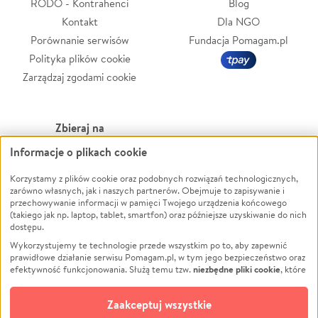
RODO - Kontrahenci
Blog
Kontakt
Dla NGO
Porównanie serwisów
Fundacja Pomagam.pl
Polityka plików cookie
Zarządzaj zgodami cookie
Zbieraj na
Informacje o plikach cookie
Leczenie
LGBTQ+
Korzystamy z plików cookie oraz podobnych rozwiązań technologicznych,
Zwierzęta
Powódź
zarówno własnych, jak i naszych partnerów. Obejmuje to zapisywanie i
Pożar
Wichura
przechowywanie informacji w pamięci Twojego urządzenia końcowego
(takiego jak np. laptop, tablet, smartfon) oraz późniejsze uzyskiwanie do nich
Ukraina
NGO
dostępu.
Sport
Religia
Wykorzystujemy te technologie przede wszystkim po to, aby zapewnić
Pomoc Finansowa
Edukacja
prawidłowe działanie serwisu Pomagam.pl, w tym jego bezpieczeństwo oraz
niezbędne pliki cookie
efektywność funkcjonowania. Służą temu tzw.
, które
Projekty
Podróż
pozostają zawsze aktywne.
Dowiedz się więcej
Pogrzeb
Impreza
opcjonalnych plików cookie
Dodatkowo, używamy
oraz podobnych
Zaakceptuj wszystkie
Społeczność lokalna
Ochrona środowiska
technologii do celów analitycznych i retargetingowych. Możesz wyrazić