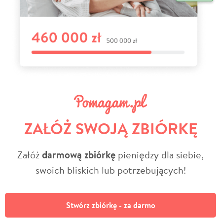
ZAŁÓŻ SWOJĄ ZBIÓRKĘ
Załóż
darmową zbiórkę
pieniędzy dla siebie,
swoich bliskich lub potrzebujących!
Stwórz zbiórkę - za darmo