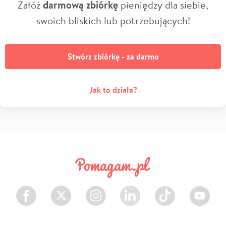
Załóż
darmową zbiórkę
pieniędzy dla siebie,
swoich bliskich lub potrzebujących!
Stwórz zbiórkę - za darmo
Jak to działa?
Facebook
Twitter
Instagram
LinkedIn
TikTok
Youtube