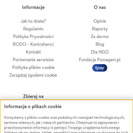
Informacje
O nas
Jak to działa?
Opinie
Regulamin
Raporty
Polityka Prywatności
Za darmo
RODO - Kontrahenci
Blog
Kontakt
Dla NGO
Porównanie serwisów
Fundacja Pomagam.pl
Polityka plików cookie
Zarządzaj zgodami cookie
Zbieraj na
Informacje o plikach cookie
Leczenie
LGBTQ+
Korzystamy z plików cookie oraz podobnych rozwiązań technologicznych,
Zwierzęta
Powódź
zarówno własnych, jak i naszych partnerów. Obejmuje to zapisywanie i
Pożar
Wichura
przechowywanie informacji w pamięci Twojego urządzenia końcowego
(takiego jak np. laptop, tablet, smartfon) oraz późniejsze uzyskiwanie do nich