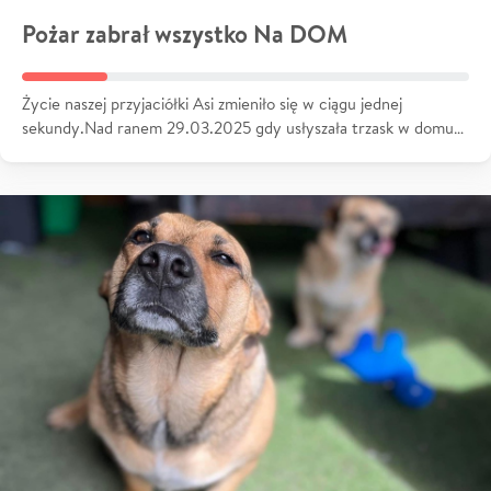
Pożar zabrał wszystko Na DOM
Życie naszej przyjaciółki Asi zmieniło się w ciągu jednej
sekundy.Nad ranem 29.03.2025 gdy usłyszała trzask w domu…