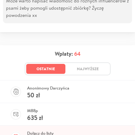
Moze warto napisać wiadomośc do różnych influencerow z
psami żeby pomogli udostępnić zbiórkę? Życzę
powodzenia xx
Wpłaty:
64
OSTATNIE
NAJWYŻSZE
Anonimowy Darczyńca
50
zł
M88p
635
zł
Dołącz do listy