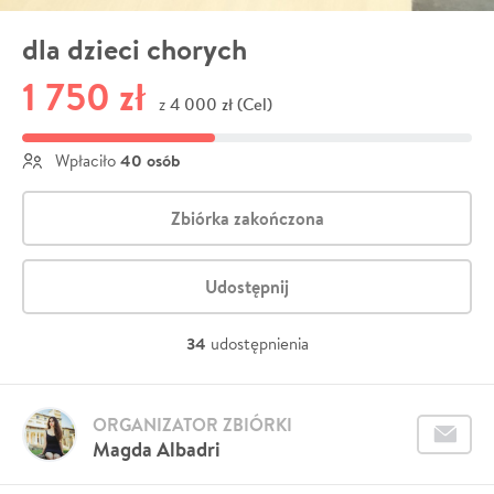
dla dzieci chorych
1 750 zł
4 000 zł (Cel)
z
40 osób
Wpłaciło
Zbiórka zakończona
Udostępnij
34
udostępnienia
ORGANIZATOR ZBIÓRKI
Magda Albadri