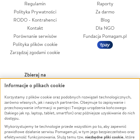
Regulamin
Raporty
Polityka Prywatności
Za darmo
RODO - Kontrahenci
Blog
Kontakt
Dla NGO
Porównanie serwisów
Fundacja Pomagam.pl
Polityka plików cookie
Zarządzaj zgodami cookie
Zbieraj na
Informacje o plikach cookie
Leczenie
LGBTQ+
Zwierzęta
Powódź
Korzystamy z plików cookie oraz podobnych rozwiązań technologicznych,
zarówno własnych, jak i naszych partnerów. Obejmuje to zapisywanie i
Pożar
Wichura
przechowywanie informacji w pamięci Twojego urządzenia końcowego
(takiego jak np. laptop, tablet, smartfon) oraz późniejsze uzyskiwanie do nich
Ukraina
NGO
dostępu.
Sport
Religia
Wykorzystujemy te technologie przede wszystkim po to, aby zapewnić
Pomoc Finansowa
Edukacja
prawidłowe działanie serwisu Pomagam.pl, w tym jego bezpieczeństwo oraz
niezbędne pliki cookie
efektywność funkcjonowania. Służą temu tzw.
, które
Projekty
Podróż