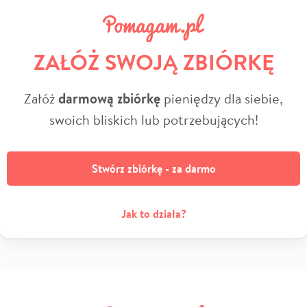
ZAŁÓŻ SWOJĄ ZBIÓRKĘ
Załóż
darmową zbiórkę
pieniędzy dla siebie,
swoich bliskich lub potrzebujących!
Stwórz zbiórkę - za darmo
Jak to działa?