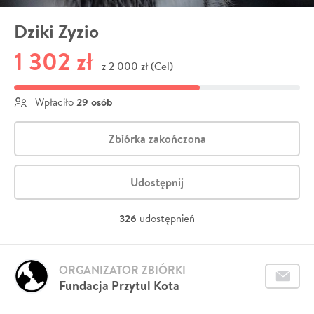
Dziki Zyzio
1 302 zł
2 000 zł (Cel)
z
29 osób
Wpłaciło
Zbiórka zakończona
Udostępnij
326
udostępnień
ORGANIZATOR ZBIÓRKI
Fundacja Przytul Kota