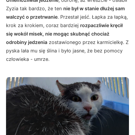
Uniemożliwiał jedzenie
, obronę, aż wreszcie - osłabił
Zyzia tak bardzo, że ten
nie był w stanie dłużej sam
walczyć o przetrwanie
. Przestał jeść. Łapka za łapką,
krok za krokiem, coraz bardziej
rozpaczliwie kręcił
się wokół misek, nie mogąc skubnąć chociaż
odrobiny jedzenia
zostawionego przez karmicielkę. Z
pyska lała mu się ślina i było jasne, że bez pomocy
człowieka - umrze.