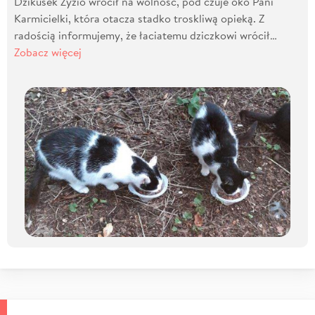
Dzikusek Zyzio wrócił na wolność, pod czuje oko Pani
Karmicielki, która otacza stadko troskliwą opieką. Z
radością informujemy, że łaciatemu dziczkowi wrócił…
Zobacz więcej