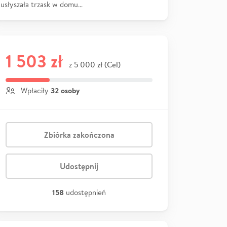
usłyszała trzask w domu…
1 503 zł
5 000 zł (Cel)
z
32 osoby
Wpłaciły
Zbiórka zakończona
Udostępnij
158
udostępnień