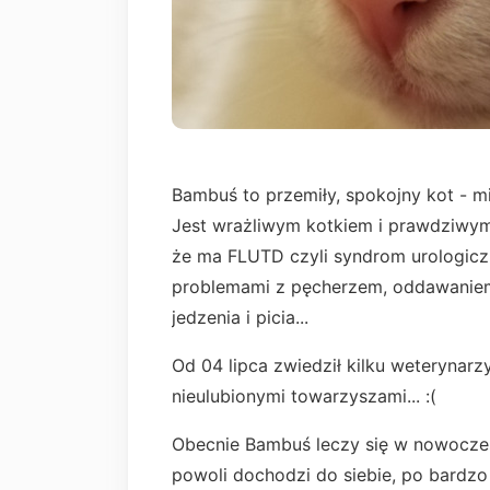
Bambuś to przemiły, spokojny kot - m
Jest wrażliwym kotkiem i prawdziwym 
że ma FLUTD czyli syndrom urologicz
problemami z pęcherzem, oddawanie
jedzenia i picia...
Od 04 lipca zwiedził kilku weterynarzy,
nieulubionymi towarzyszami... :(
Obecnie Bambuś leczy się w nowoczesne
powoli dochodzi do siebie, po bardz