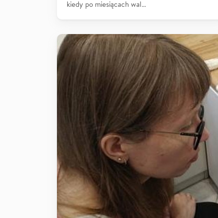
kiedy po miesiącach wal…