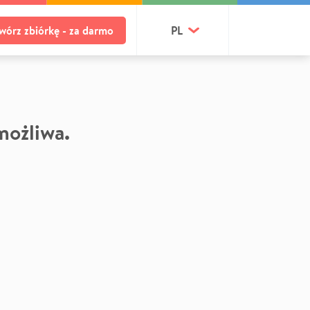
wórz zbiórkę - za darmo
PL
 możliwa.