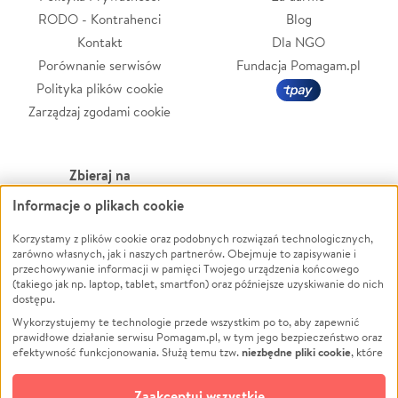
RODO - Kontrahenci
Blog
Kontakt
Dla NGO
Porównanie serwisów
Fundacja Pomagam.pl
Polityka plików cookie
Zarządzaj zgodami cookie
Zbieraj na
Informacje o plikach cookie
Leczenie
LGBTQ+
Zwierzęta
Powódź
Korzystamy z plików cookie oraz podobnych rozwiązań technologicznych,
zarówno własnych, jak i naszych partnerów. Obejmuje to zapisywanie i
Pożar
Wichura
przechowywanie informacji w pamięci Twojego urządzenia końcowego
(takiego jak np. laptop, tablet, smartfon) oraz późniejsze uzyskiwanie do nich
Ukraina
NGO
dostępu.
Sport
Religia
Wykorzystujemy te technologie przede wszystkim po to, aby zapewnić
Pomoc Finansowa
Edukacja
prawidłowe działanie serwisu Pomagam.pl, w tym jego bezpieczeństwo oraz
niezbędne pliki cookie
efektywność funkcjonowania. Służą temu tzw.
, które
Projekty
Podróż
pozostają zawsze aktywne.
Dowiedz się więcej
Pogrzeb
Impreza
opcjonalnych plików cookie
Dodatkowo, używamy
oraz podobnych
Zaakceptuj wszystkie