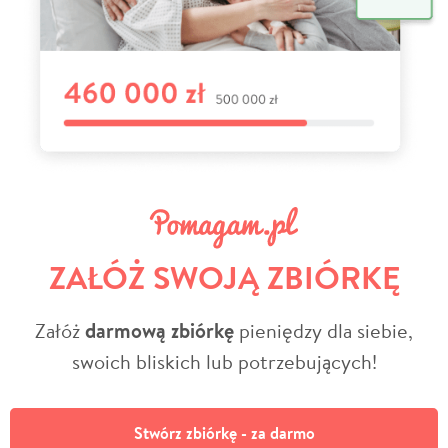
ZAŁÓŻ SWOJĄ ZBIÓRKĘ
Załóż
darmową zbiórkę
pieniędzy dla siebie,
swoich bliskich lub potrzebujących!
Stwórz zbiórkę - za darmo