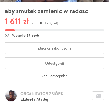
aby smutek zamienic w radosc
1 611 zł
16 000 zł (Cel)
z
59 osób
Wpłaciło
Zbiórka zakończona
Udostępnij
265
udostępnień
ORGANIZATOR ZBIÓRKI
Elżbieta Madej