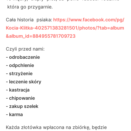
która go przygarnie.
Cała historia psiaka:
https://www.facebook.com/pg/
Kocia-Klitka-402571383281501/photos/?tab=album
&album_id=884955781709723
Czyli przed nami:
- odrobaczenie
- odpchlenie
- strzyżenie
- leczenie skóry
- kastracja
- chipowanie
- zakup szelek
- karma
Każda złotówka wpłacona na zbiórkę, będzie