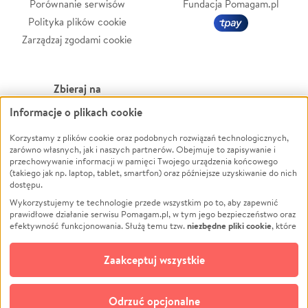
Porównanie serwisów
Fundacja Pomagam.pl
Polityka plików cookie
Zarządzaj zgodami cookie
Zbieraj na
Informacje o plikach cookie
Leczenie
LGBTQ+
Zwierzęta
Powódź
Korzystamy z plików cookie oraz podobnych rozwiązań technologicznych,
zarówno własnych, jak i naszych partnerów. Obejmuje to zapisywanie i
Pożar
Wichura
przechowywanie informacji w pamięci Twojego urządzenia końcowego
(takiego jak np. laptop, tablet, smartfon) oraz późniejsze uzyskiwanie do nich
Ukraina
NGO
dostępu.
Sport
Religia
Wykorzystujemy te technologie przede wszystkim po to, aby zapewnić
Pomoc Finansowa
Edukacja
prawidłowe działanie serwisu Pomagam.pl, w tym jego bezpieczeństwo oraz
niezbędne pliki cookie
efektywność funkcjonowania. Służą temu tzw.
, które
Projekty
Podróż
pozostają zawsze aktywne.
Dowiedz się więcej
Pogrzeb
Impreza
opcjonalnych plików cookie
Dodatkowo, używamy
oraz podobnych
Zaakceptuj wszystkie
Społeczność lokalna
Ochrona środowiska
technologii do celów analitycznych i retargetingowych. Możesz wyrazić
zgodę na ich stosowanie lub jej odmówić. W dowolnym momencie masz
Kultura
Biznes
możliwość zmiany swoich preferencji na stronie „Zarządzaj zgodami cookie”,
Odrzuć opcjonalne
Polski
do której link znajdziesz w stopce serwisu Pomagam.pl. Opcjonalne pliki