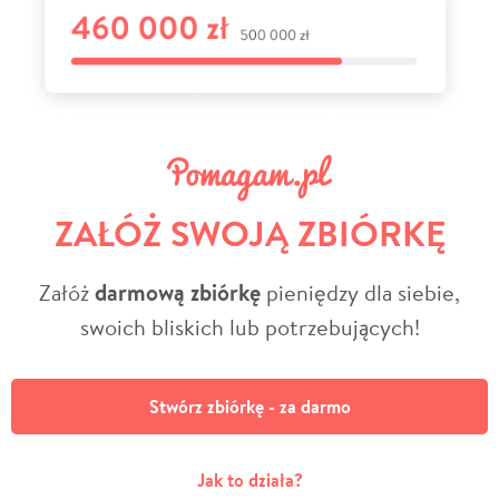
ZAŁÓŻ SWOJĄ ZBIÓRKĘ
Załóż
darmową zbiórkę
pieniędzy dla siebie,
swoich bliskich lub potrzebujących!
Stwórz zbiórkę - za darmo
Jak to działa?