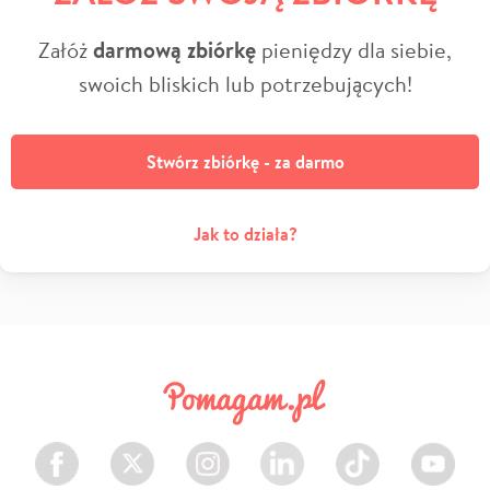
Załóż
darmową zbiórkę
pieniędzy dla siebie,
swoich bliskich lub potrzebujących!
Stwórz zbiórkę - za darmo
Jak to działa?
Facebook
Twitter
Instagram
LinkedIn
TikTok
Youtube