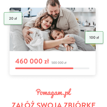
ZAŁÓŻ SWOJĄ ZBIÓRKĘ