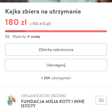
Kajka zbiera na utrzymanie
180 zł
150 zł (Cel)
z
4 osoby
Wpłaciły
Zbiórka zakończona
Udostępnij
1 359
udostępnień
ORGANIZATOR ZBIÓRKI
FUNDACJA MISJA KOTY I INNE
ISTOTY