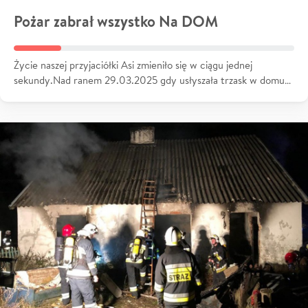
Pożar zabrał wszystko Na DOM
Życie naszej przyjaciółki Asi zmieniło się w ciągu jednej
sekundy.Nad ranem 29.03.2025 gdy usłyszała trzask w domu…