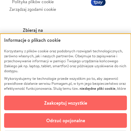
Polityka plików cookie
Zarządzaj zgodami cookie
Zbieraj na
Informacje o plikach cookie
Leczenie
LGBTQ+
Zwierzęta
Powódź
Korzystamy z plików cookie oraz podobnych rozwiązań technologicznych,
zarówno własnych, jak i naszych partnerów. Obejmuje to zapisywanie i
Pożar
Wichura
przechowywanie informacji w pamięci Twojego urządzenia końcowego
(takiego jak np. laptop, tablet, smartfon) oraz późniejsze uzyskiwanie do nich
Ukraina
NGO
dostępu.
Sport
Religia
Wykorzystujemy te technologie przede wszystkim po to, aby zapewnić
Pomoc Finansowa
Edukacja
prawidłowe działanie serwisu Pomagam.pl, w tym jego bezpieczeństwo oraz
niezbędne pliki cookie
efektywność funkcjonowania. Służą temu tzw.
, które
Projekty
Podróż
pozostają zawsze aktywne.
Dowiedz się więcej
Pogrzeb
Impreza
opcjonalnych plików cookie
Dodatkowo, używamy
oraz podobnych
Zaakceptuj wszystkie
Społeczność lokalna
Ochrona środowiska
technologii do celów analitycznych i retargetingowych. Możesz wyrazić
zgodę na ich stosowanie lub jej odmówić. W dowolnym momencie masz
Kultura
Biznes
możliwość zmiany swoich preferencji na stronie „Zarządzaj zgodami cookie”,
Odrzuć opcjonalne
Polski
do której link znajdziesz w stopce serwisu Pomagam.pl. Opcjonalne pliki
cookie wykorzystywane są w następujących celach: