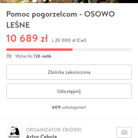
Pomoc pogorzelcom - OSOWO
LEŚNE
10 689 zł
20 000 zł (Cel)
z
126 osób
Wpłaciło
Zbiórka zakończona
Udostępnij
609
udostępnień
ORGANIZATOR ZBIÓRKI
Artur Cybula