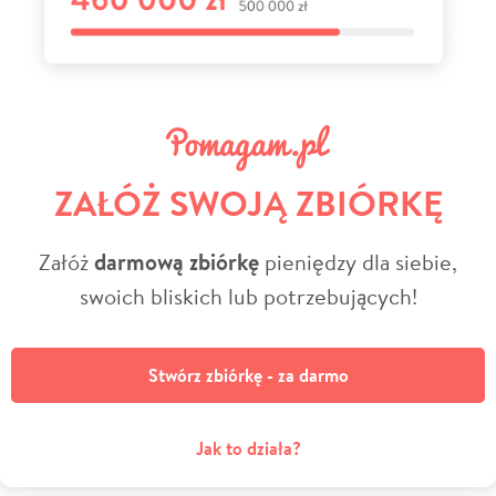
ZAŁÓŻ SWOJĄ ZBIÓRKĘ
Załóż
darmową zbiórkę
pieniędzy dla siebie,
swoich bliskich lub potrzebujących!
Stwórz zbiórkę - za darmo
Jak to działa?