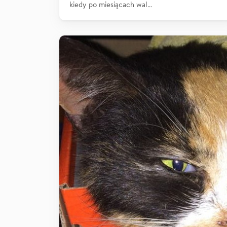
kiedy po miesiącach wal…