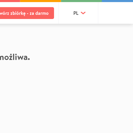
wórz zbiórkę - za darmo
PL
 możliwa.