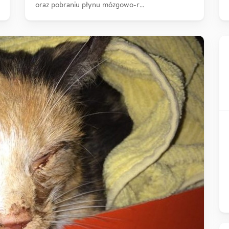
oraz pobraniu płynu mózgowo-r…