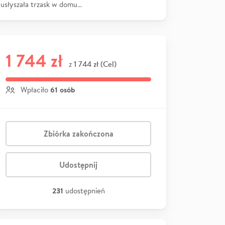
usłyszała trzask w domu…
1 744 zł
1 744 zł (Cel)
z
61 osób
Wpłaciło
Zbiórka zakończona
Udostępnij
231
udostępnień