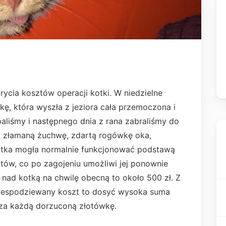
ycia kosztów operacji kotki. W niedzielne
kę, która wyszła z jeziora cała przemoczona i
aliśmy i następnego dnia z rana zabraliśmy do
ma złamaną żuchwę, zdartą rogówkę oka,
kotka mogła normalnie funkcjonować podstawą
tów, co po zagojeniu umożliwi jej ponownie
i nad kotką na chwilę obecną to około 500 zł. Z
i niespodziewany koszt to dosyć wysoka suma
 za każdą dorzuconą złotówkę.