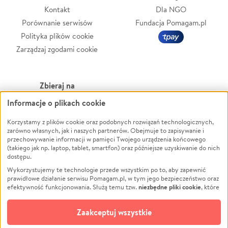
Kontakt
Dla NGO
Porównanie serwisów
Fundacja Pomagam.pl
Polityka plików cookie
Zarządzaj zgodami cookie
Zbieraj na
Informacje o plikach cookie
Leczenie
LGBTQ+
Zwierzęta
Powódź
Korzystamy z plików cookie oraz podobnych rozwiązań technologicznych,
zarówno własnych, jak i naszych partnerów. Obejmuje to zapisywanie i
Pożar
Wichura
przechowywanie informacji w pamięci Twojego urządzenia końcowego
(takiego jak np. laptop, tablet, smartfon) oraz późniejsze uzyskiwanie do nich
Ukraina
NGO
dostępu.
Sport
Religia
Wykorzystujemy te technologie przede wszystkim po to, aby zapewnić
Pomoc Finansowa
Edukacja
prawidłowe działanie serwisu Pomagam.pl, w tym jego bezpieczeństwo oraz
niezbędne pliki cookie
efektywność funkcjonowania. Służą temu tzw.
, które
Projekty
Podróż
pozostają zawsze aktywne.
Dowiedz się więcej
Pogrzeb
Impreza
opcjonalnych plików cookie
Dodatkowo, używamy
oraz podobnych
Zaakceptuj wszystkie
Społeczność lokalna
Ochrona środowiska
technologii do celów analitycznych i retargetingowych. Możesz wyrazić
zgodę na ich stosowanie lub jej odmówić. W dowolnym momencie masz