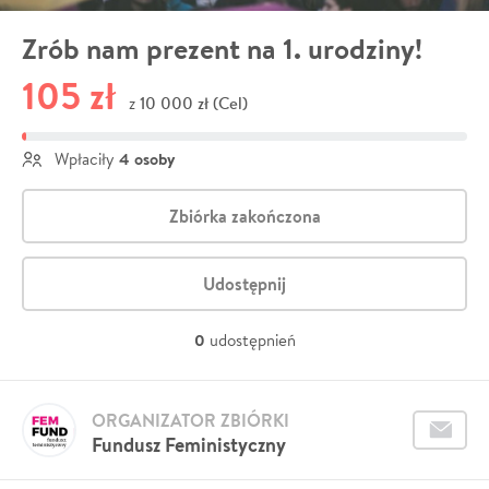
Zrób nam prezent na 1. urodziny!
105 zł
10 000 zł (Cel)
z
4 osoby
Wpłaciły
Zbiórka zakończona
Udostępnij
0
udostępnień
ORGANIZATOR ZBIÓRKI
Fundusz Feministyczny