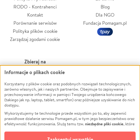
RODO - Kontrahenci
Blog
Kontakt
Dla NGO
Porównanie serwisów
Fundacja Pomagam.pl
Polityka plików cookie
Zarządzaj zgodami cookie
Zbieraj na
Informacje o plikach cookie
Leczenie
LGBTQ+
Korzystamy z plików cookie oraz podobnych rozwiązań technologicznych,
Zwierzęta
Powódź
zarówno własnych, jak i naszych partnerów. Obejmuje to zapisywanie i
Pożar
Wichura
przechowywanie informacji w pamięci Twojego urządzenia końcowego
(takiego jak np. laptop, tablet, smartfon) oraz późniejsze uzyskiwanie do nich
Ukraina
NGO
dostępu.
Sport
Religia
Wykorzystujemy te technologie przede wszystkim po to, aby zapewnić
Pomoc Finansowa
Edukacja
prawidłowe działanie serwisu Pomagam.pl, w tym jego bezpieczeństwo oraz
niezbędne pliki cookie
efektywność funkcjonowania. Służą temu tzw.
, które
Projekty
Podróż
pozostają zawsze aktywne.
Dowiedz się więcej
Pogrzeb
Impreza
opcjonalnych plików cookie
Dodatkowo, używamy
oraz podobnych
Zaakceptuj wszystkie