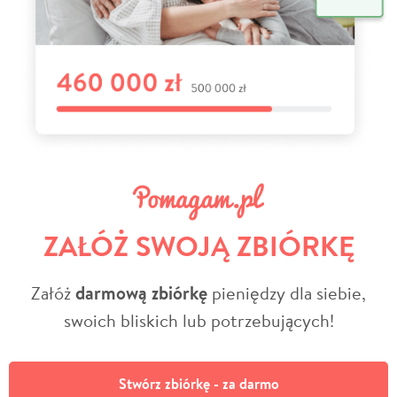
ZAŁÓŻ SWOJĄ ZBIÓRKĘ
Załóż
darmową zbiórkę
pieniędzy dla siebie,
swoich bliskich lub potrzebujących!
Stwórz zbiórkę - za darmo