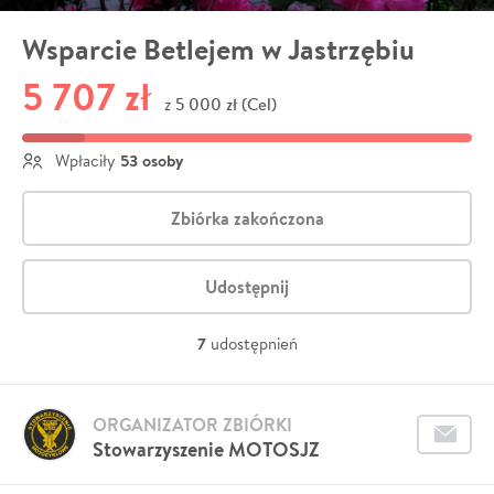
Wsparcie Betlejem w Jastrzębiu
5 707 zł
5 000 zł (Cel)
z
53 osoby
Wpłaciły
Zbiórka zakończona
Udostępnij
7
udostępnień
ORGANIZATOR ZBIÓRKI
Stowarzyszenie MOTOSJZ