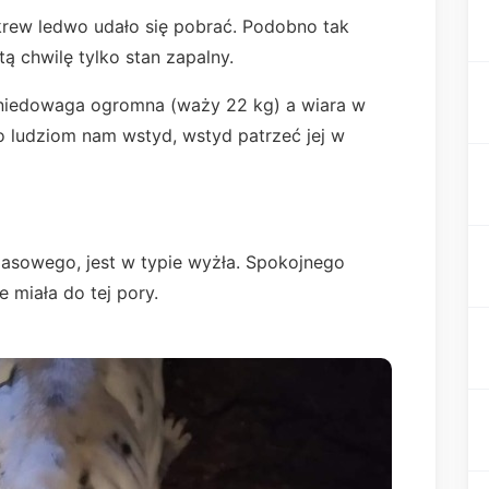
krew ledwo udało się pobrać. Podobno tak
tą chwilę tylko stan zapalny.
, niedowaga ogromna (waży 22 kg) a wiara w
ko ludziom nam wstyd, wstyd patrzeć jej w
sowego, jest w typie wyżła. Spokojnego
e miała do tej pory.