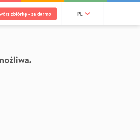
wórz zbiórkę - za darmo
PL
 możliwa.