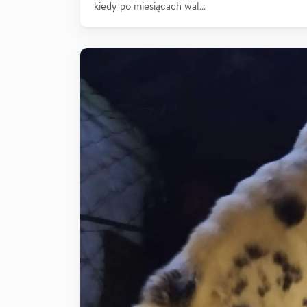
kiedy po miesiącach wal…