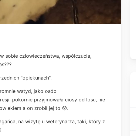
e w sobie człowieczeństwa, współczucia,
as???
rzednich "opiekunach".
romnie wstyd, jako osób
resji, pokornie przyjmowała ciosy od losu, nie
owiekiem a on zrobił jej to 😡.
ańca, na wizytę u weterynarza, taki, który z
