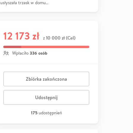
usłyszała trzask w domu…
12 173 zł
10 000 zł (Cel)
z
336 osób
Wpłaciło
Zbiórka zakończona
Udostępnij
175
udostępnień