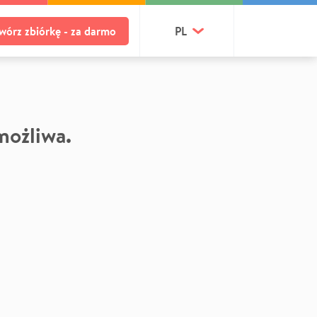
wórz zbiórkę - za darmo
PL
 możliwa.