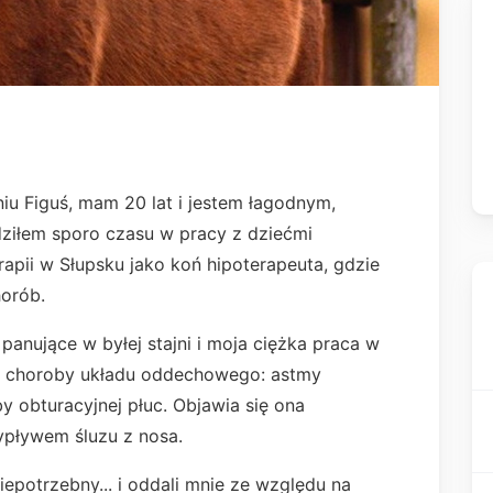
iu Figuś, mam 20 lat i jestem łagodnym,
ziłem sporo czasu w pracy z dziećmi
pii w Słupsku jako koń hipoterapeuta, gdzie
orób.
panujące w byłej stajni i moja ciężka praca w
ę choroby układu oddechowego: astmy
y obturacyjnej płuc. Objawia się ona
pływem śluzu z nosa.
iepotrzebny... i oddali mnie ze względu na