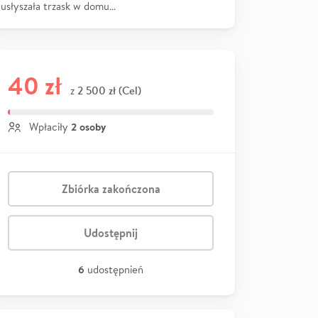
usłyszała trzask w domu…
40 zł
2 500 zł (Cel)
z
2 osoby
Wpłaciły
Zbiórka zakończona
Udostępnij
6
udostępnień