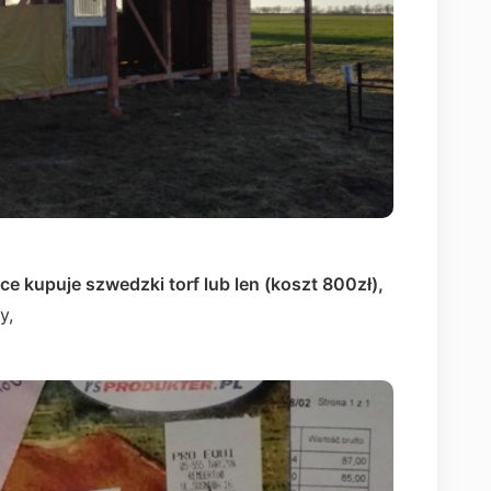
ące
kupuje szwedzki torf lub len (koszt 800zł)
,
zy,