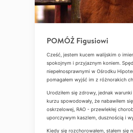
POMÓŻ Figusiowi
Cześć, jestem kucem walijskim o imien
spokojnym i przyjaznym koniem. Spęd
niepełnosprawnymi w Ośrodku Hipotera
pomagałem wyjść im z różnorakich ch
Urodziłem się zdrowy, jednak warunki 
kurzu spowodowały, że nabawiłem si
oskrzelowej, RAO - przewlekłej chorob
uporczywym kaszlem, dusznością i wy
Kiedy się rozchorowałem, stałem się n