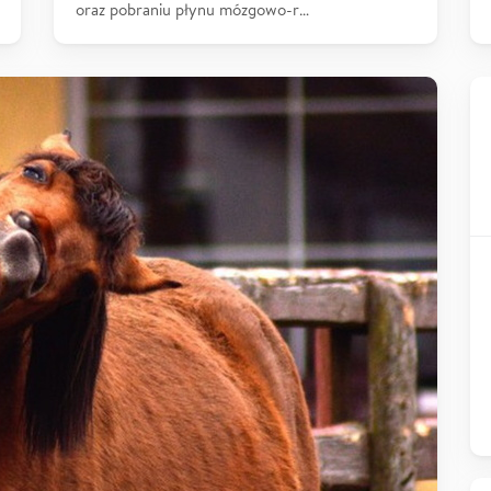
oraz pobraniu płynu mózgowo-r…