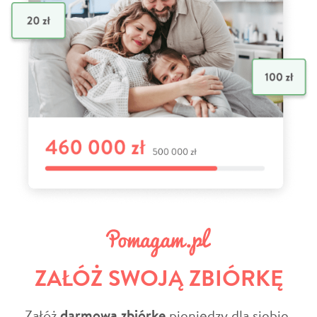
ZAŁÓŻ SWOJĄ ZBIÓRKĘ
Załóż
darmową zbiórkę
pieniędzy dla siebie,