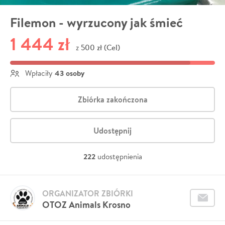
Filemon - wyrzucony jak śmieć
1 444 zł
500 zł (Cel)
z
43 osoby
Wpłaciły
Zbiórka zakończona
Udostępnij
222
udostępnienia
ORGANIZATOR ZBIÓRKI
OTOZ Animals Krosno