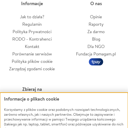
Informacje
O nas
Jak to działa?
Opinie
Regulamin
Raporty
Polityka Prywatności
Za darmo
RODO - Kontrahenci
Blog
Kontakt
Dla NGO
Porównanie serwisów
Fundacja Pomagam.pl
Polityka plików cookie
Zarządzaj zgodami cookie
Zbieraj na
Informacje o plikach cookie
Leczenie
LGBTQ+
Korzystamy z plików cookie oraz podobnych rozwiązań technologicznych,
Zwierzęta
Powódź
zarówno własnych, jak i naszych partnerów. Obejmuje to zapisywanie i
Pożar
Wichura
przechowywanie informacji w pamięci Twojego urządzenia końcowego
(takiego jak np. laptop, tablet, smartfon) oraz późniejsze uzyskiwanie do nich
Ukraina
NGO