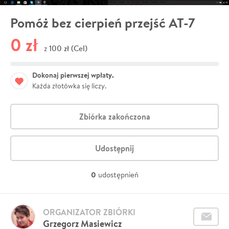
Pomóż bez cierpień przejść AT-7
0 zł
100 zł (Cel)
z
Dokonaj pierwszej wpłaty.
Każda złotówka się liczy.
Zbiórka zakończona
Udostępnij
0
udostępnień
ORGANIZATOR ZBIÓRKI
Grzegorz Masiewicz