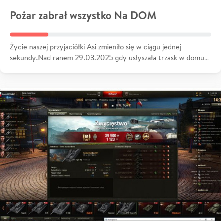
Pożar zabrał wszystko Na DOM
Życie naszej przyjaciółki Asi zmieniło się w ciągu jednej
sekundy.Nad ranem 29.03.2025 gdy usłyszała trzask w domu…