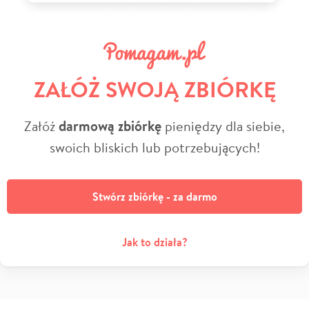
ZAŁÓŻ SWOJĄ ZBIÓRKĘ
Załóż
darmową zbiórkę
pieniędzy dla siebie,
swoich bliskich lub potrzebujących!
Stwórz zbiórkę - za darmo
Jak to działa?