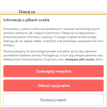
Zbieraj na
Informacje o plikach cookie
Leczenie
LGBTQ+
Korzystamy z plików cookie oraz podobnych rozwiązań technologicznych,
Zwierzęta
Powódź
zarówno własnych, jak i naszych partnerów. Obejmuje to zapisywanie i
Pożar
Wichura
przechowywanie informacji w pamięci Twojego urządzenia końcowego
(takiego jak np. laptop, tablet, smartfon) oraz późniejsze uzyskiwanie do nich
Ukraina
NGO
dostępu.
Sport
Religia
Wykorzystujemy te technologie przede wszystkim po to, aby zapewnić
Pomoc Finansowa
Edukacja
prawidłowe działanie serwisu Pomagam.pl, w tym jego bezpieczeństwo oraz
niezbędne pliki cookie
efektywność funkcjonowania. Służą temu tzw.
, które
Projekty
Podróż
pozostają zawsze aktywne.
Dowiedz się więcej
Pogrzeb
Impreza
opcjonalnych plików cookie
Dodatkowo, używamy
oraz podobnych
Zaakceptuj wszystkie
Społeczność lokalna
Ochrona środowiska
technologii do celów analitycznych i retargetingowych. Możesz wyrazić
zgodę na ich stosowanie lub jej odmówić. W dowolnym momencie masz
Kultura
Biznes
możliwość zmiany swoich preferencji na stronie „Zarządzaj zgodami cookie”,
Odrzuć opcjonalne
Polski
do której link znajdziesz w stopce serwisu Pomagam.pl. Opcjonalne pliki
cookie wykorzystywane są w następujących celach:
© CROWDING SP. Z O.O.
Analityka
– używamy tzw. plików cookie analitycznych, aby usprawniać
Dostosuj wybór
działanie serwisu Pomagam.pl. Dzięki nim możemy zrozumieć, jak
użytkownicy korzystają z naszego serwisu – skąd trafiają do serwisu, jak
Stwórz zbiórkę - za darmo