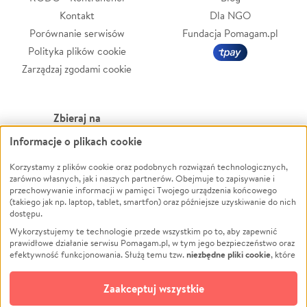
Kontakt
Dla NGO
Porównanie serwisów
Fundacja Pomagam.pl
Polityka plików cookie
Zarządzaj zgodami cookie
Zbieraj na
Informacje o plikach cookie
Leczenie
LGBTQ+
Zwierzęta
Powódź
Korzystamy z plików cookie oraz podobnych rozwiązań technologicznych,
zarówno własnych, jak i naszych partnerów. Obejmuje to zapisywanie i
Pożar
Wichura
przechowywanie informacji w pamięci Twojego urządzenia końcowego
(takiego jak np. laptop, tablet, smartfon) oraz późniejsze uzyskiwanie do nich
Ukraina
NGO
dostępu.
Sport
Religia
Wykorzystujemy te technologie przede wszystkim po to, aby zapewnić
Pomoc Finansowa
Edukacja
prawidłowe działanie serwisu Pomagam.pl, w tym jego bezpieczeństwo oraz
niezbędne pliki cookie
efektywność funkcjonowania. Służą temu tzw.
, które
Projekty
Podróż
pozostają zawsze aktywne.
Dowiedz się więcej
Pogrzeb
Impreza
opcjonalnych plików cookie
Dodatkowo, używamy
oraz podobnych
Zaakceptuj wszystkie
Społeczność lokalna
Ochrona środowiska
technologii do celów analitycznych i retargetingowych. Możesz wyrazić