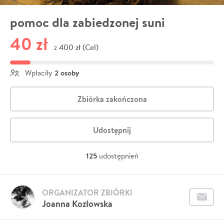
pomoc dla zabiedzonej suni
40 zł
400 zł (Cel)
z
2 osoby
Wpłaciły
Zbiórka zakończona
Udostępnij
125
udostępnień
ORGANIZATOR ZBIÓRKI
Joanna Kozłowska