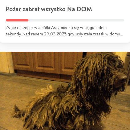
Pożar zabrał wszystko Na DOM
Życie naszej przyjaciółki Asi zmieniło się w ciągu jednej
sekundy.Nad ranem 29.03.2025 gdy usłyszała trzask w domu…