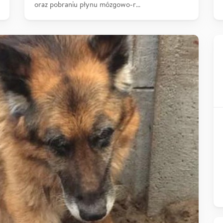
oraz pobraniu płynu mózgowo-r…