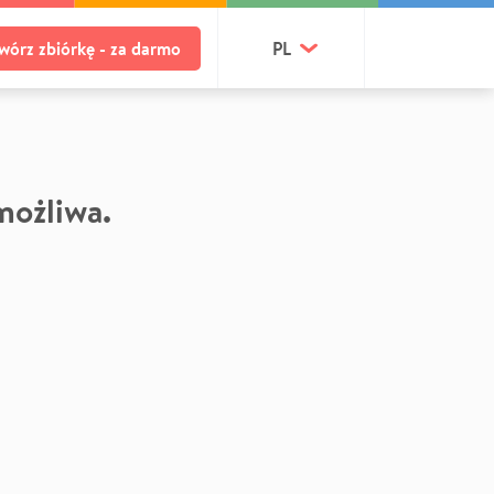
wórz zbiórkę - za darmo
PL
 możliwa.