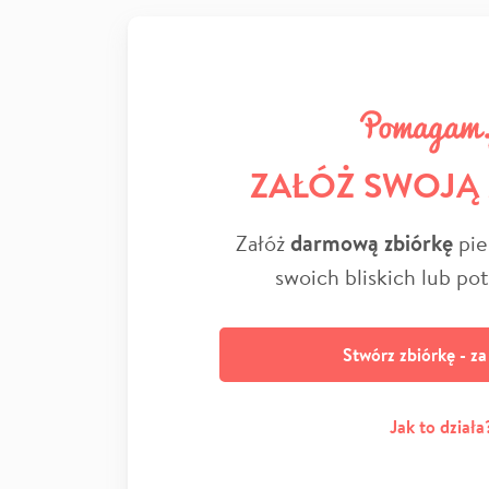
ZAŁÓŻ SWOJĄ
Załóż
darmową zbiórkę
pie
swoich bliskich lub po
Stwórz zbiórkę - z
Jak to działa