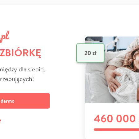
 ZBIÓRKĘ
niędzy dla siebie,
trzebujących!
a darmo
?