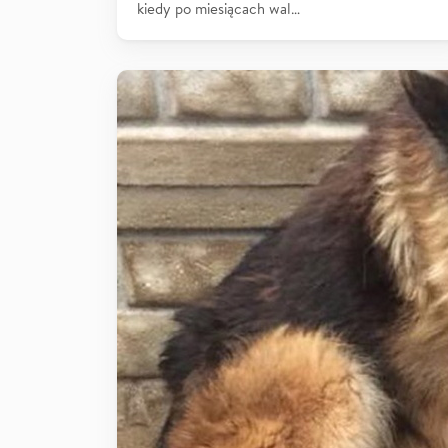
kiedy po miesiącach wal…