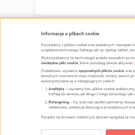
Informacje o plikach cookie
Korzystamy z plików cookie oraz podobnych rozwiązań t
Infor
urządzenia końcowego (takiego jak np. laptop, tablet, sm
Wykorzystujemy te technologie przede wszystkim po to,
Jak to 
niezbędne pliki cookie
, które pozostają zawsze aktywne.
Facebook
Twitter
Instagram
Regula
opcjonalnych plików cookie
Dodatkowo, używamy
oraz p
dowolnym momencie masz możliwość zmiany swoich prefere
Polity
LinkedIn
TikTok
Youtube
wykorzystywane są w następujących celach:
RODO -
Analityka
– używamy tzw. plików cookie analityczny
Kontak
trafiają do serwisu, jak długo z niego korzystają i j
Porówn
Retargeting
– my oraz nasi zaufani partnerzy stosu
reklamowe, zwłaszcza dotyczące prowadzonych w se
Polityk
Zarząd
Ponadto na stronach niektórych zbiórek narzędzia te mog