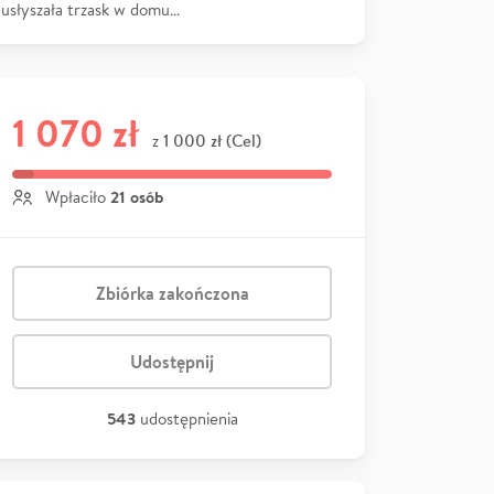
usłyszała trzask w domu…
1 070 zł
1 000 zł (Cel)
z
21 osób
Wpłaciło
Zbiórka zakończona
Udostępnij
543
udostępnienia