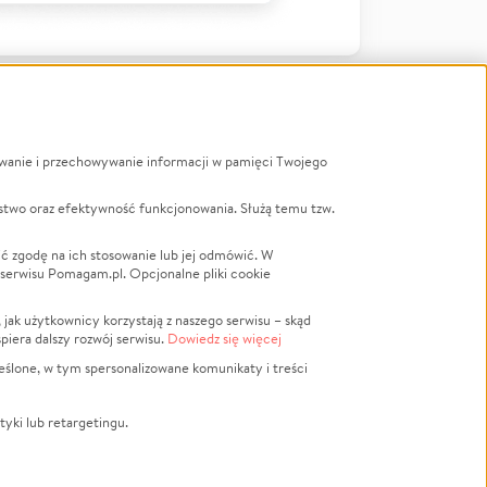
ywanie i przechowywanie informacji w pamięci Twojego
a
stwo oraz efektywność funkcjonowania. Służą temu tzw.
LGBTQ+
Powódź
ć zgodę na ich stosowanie lub jej odmówić. W
 serwisu Pomagam.pl. Opcjonalne pliki cookie
Wichura
NGO
ak użytkownicy korzystają z naszego serwisu – skąd
Religia
spiera dalszy rozwój serwisu.
Dowiedz się więcej
nansowa
Edukacja
eślone, w tym spersonalizowane komunikaty i treści
Podróż
Impreza
tyki lub retargetingu.
ść lokalna
Ochrona środowiska
Biznes