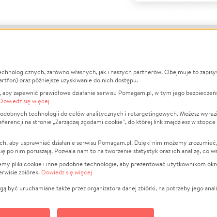
echnologicznych, zarówno własnych, jak i naszych partnerów. Obejmuje to zapis
macje
O nas
Zbieraj n
artfon) oraz późniejsze uzyskiwanie do nich dostępu.
 aby zapewnić prawidłowe działanie serwisu Pomagam.pl, w tym jego bezpieczeń
działa?
Opinie
Leczenie
Dowiedz się więcej
min
Raporty
Zwierzęta
odobnych technologii do celów analitycznych i retargetingowych. Możesz wyrazi
ncji na stronie „Zarządzaj zgodami cookie”, do której link znajdziesz w stopce
ka Prywatności
Za darmo
Pożar
 Kontrahenci
Blog
Ukraina
ch, aby usprawniać działanie serwisu Pomagam.pl. Dzięki nim możemy zrozumieć, j
t
Dla NGO
Sport
ak się po nim poruszają. Pozwala nam to na tworzenie statystyk oraz ich analizę, co w
anie serwisów
Fundacja Pomagam.pl
Pomoc Fi
jemy pliki cookie i inne podobne technologie, aby prezentować użytkownikom okr
rwisie zbiórek.
Dowiedz się więcej
a plików cookie
Projekty
zaj zgodami cookie
Pogrzeb
ą być uruchamiane także przez organizatora danej zbiórki, na potrzeby jego anali
Społeczno
Kultura